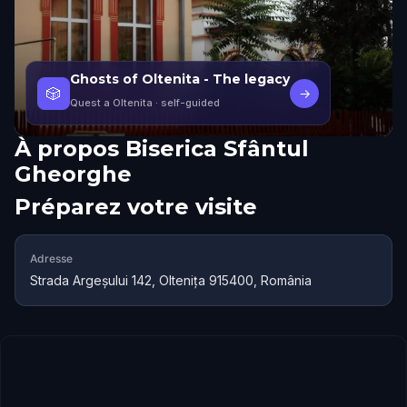
Ghosts of Oltenita - The legacy
🎲
→
Quest a Oltenita
· self-guided
À propos
Biserica Sfântul
Gheorghe
Préparez votre visite
Adresse
Strada Argeșului 142, Oltenița 915400, România