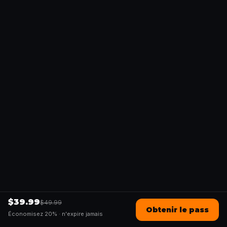
$39.99
$49.99
Obtenir le pass
Économisez 20% ·
n'expire jamais