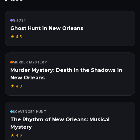
Inclus
GHOST
Ghost Hunt in New Orleans
★
4.5
Inclus
MURDER MYSTERY
Murder Mystery: Death in the Shadows in
New Orleans
★
4.8
Inclus
SCAVENGER HUNT
The Rhythm of New Orleans: Musical
Mystery
★
4.9