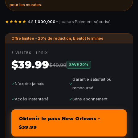
pour les musées.
★★★★★
4.8
·
1,000,000+
joueurs
·
Paiement sécurisé
Offre limitée - 20% de réduction, bientôt terminée
8 VISITES · 1 PRIX
$39.99
$49.99
SAVE
20
%
Garantie satisfait ou
✓
N'expire jamais
✓
remboursé
✓
Accès instantané
✓
Sans abonnement
Obtenir le pass New Orleans -
$39.99