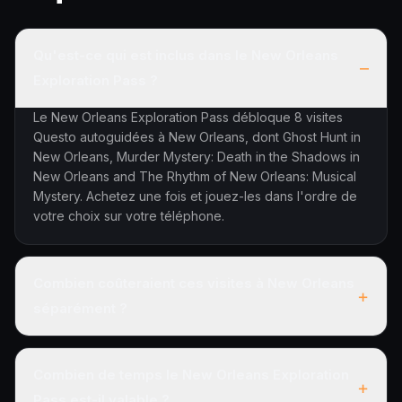
Qu'est-ce qui est inclus dans le New Orleans
–
Exploration Pass ?
Le New Orleans Exploration Pass débloque 8 visites
Questo autoguidées à New Orleans, dont Ghost Hunt in
New Orleans, Murder Mystery: Death in the Shadows in
New Orleans and The Rhythm of New Orleans: Musical
Mystery. Achetez une fois et jouez-les dans l'ordre de
votre choix sur votre téléphone.
Combien coûteraient ces visites à New Orleans
+
séparément ?
Combien de temps le New Orleans Exploration
+
Pass est-il valable ?