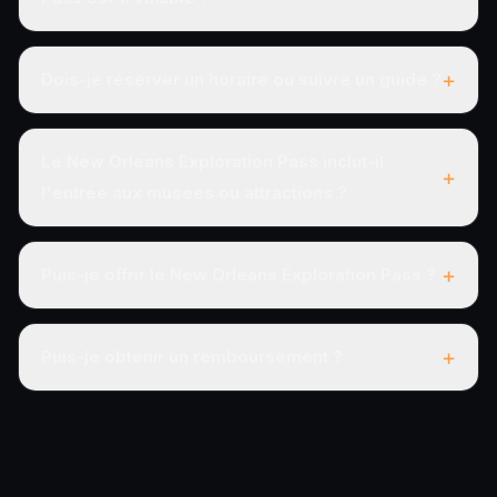
+
Dois-je réserver un horaire ou suivre un guide ?
Le New Orleans Exploration Pass inclut-il
+
l'entrée aux musées ou attractions ?
+
Puis-je offrir le New Orleans Exploration Pass ?
+
Puis-je obtenir un remboursement ?