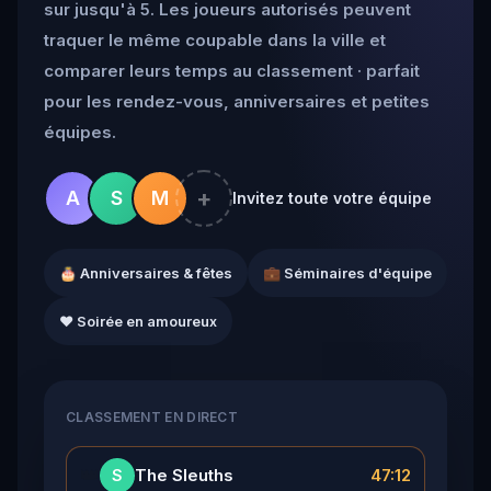
sur jusqu'à 5. Les joueurs autorisés peuvent
traquer le même coupable dans la ville et
comparer leurs temps au classement · parfait
pour les rendez-vous, anniversaires et petites
équipes.
+
A
S
M
Invitez toute votre équipe
🎂 Anniversaires & fêtes
💼 Séminaires d'équipe
❤️ Soirée en amoureux
CLASSEMENT EN DIRECT
👑
The Sleuths
47:12
S