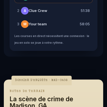
Clue Crew
51:38
2
A
Your team
58:05
3
M
Les courses en direct nécessitent une connexion · le
jeu en solo se joue à votre rythme.
DOSSIER D'ENQUÊTE · MAD-0408
NOTES DE TERRAIN
La scène de crime de
Madison, GA