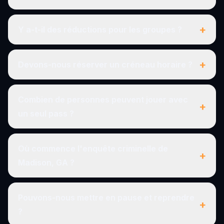
+
Y a-t-il des réductions pour les groupes ?
+
Devons-nous réserver un créneau horaire ?
Combien de personnes peuvent jouer avec
+
un seul pass ?
Où commence l'enquête criminelle de
+
Madison, GA ?
Pouvons-nous mettre en pause et reprendre
+
?