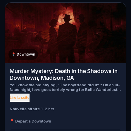
📍
Downtown
Murder Mystery: Death in the Shadows in
Downtown, Madison, GA
You know the old saying, “The boyfriend did it” ? On an ill-
fated night, love goes terribly wrong for Bella Wanderlust
and Walter Bridges . Bella, a famous travel blogger, was
Lire la suite
found dead during a ghost tour led by the theatrical Percy
Shadows . Now, it’s up to you to uncover the truth. Was it
Walter, the obsessed boyfriend? Percy, the ghost tour
Nouvelle affaire
·
1–2 hrs
guide with a flair for the dramatic? Or is someone else
hiding in the shadows? 🔎 Gather clues, interrogate
📍 Départ à Downtown
suspects, and expose the real murderer before they strike
again. Make sure to have your pen and paper ready to jot