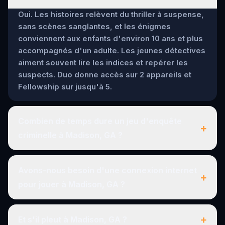
Oui. Les histoires relèvent du thriller à suspense,
sans scènes sanglantes, et les énigmes
conviennent aux enfants d'environ 10 ans et plus
accompagnés d'un adulte. Les jeunes détectives
aiment souvent lire les indices et repérer les
suspects. Duo donne accès sur 2 appareils et
Fellowship sur jusqu'à 5.
Combien de temps dure un jeu d'enquête
+
criminelle à Madison, GA ?
Avons-nous besoin d'une connexion internet
+
pour jouer à Madison, GA ?
+
Et s'il pleut à Madison, GA ?