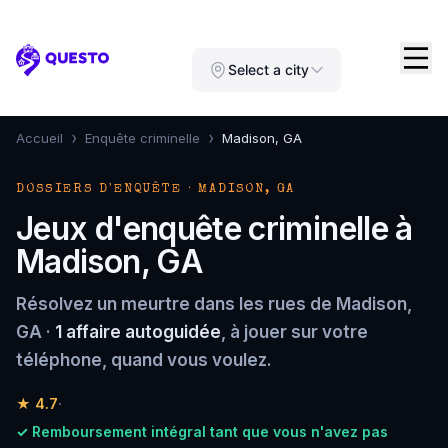
Questo
Select a city
›
›
Accueil
Enquête criminelle
Madison, GA
DOSSIERS D'ENQUÊTE · MADISON, GA
Jeux d'enquête criminelle à
Madison, GA
Résolvez un meurtre dans les rues de Madison,
GA ·
1 affaire autoguidée
, à jouer sur votre
téléphone, quand vous voulez.
★
4.7
·
✓ Remboursement intégral tant que vous n'avez pas