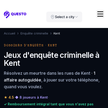
Questo
Select a city
›
›
Accueil
Enquête criminelle
Kent
DOSSIERS D'ENQUÊTE · KENT
Jeux d'enquête criminelle à
Kent
Résolvez un meurtre dans les rues de Kent ·
1
affaire autoguidée
, à jouer sur votre téléphone,
quand vous voulez.
★
4.5
·
◆ 8 joueurs à Kent
·
✓ Remboursement intégral tant que vous n'avez pas