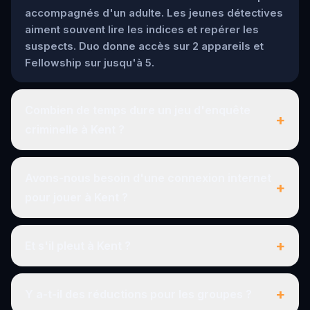
accompagnés d'un adulte. Les jeunes détectives
aiment souvent lire les indices et repérer les
suspects. Duo donne accès sur 2 appareils et
Fellowship sur jusqu'à 5.
Combien de temps dure un jeu d'enquête
+
criminelle à Kent ?
Avons-nous besoin d'une connexion internet
+
pour jouer à Kent ?
+
Et s'il pleut à Kent ?
+
Y a-t-il des réductions pour les groupes ?