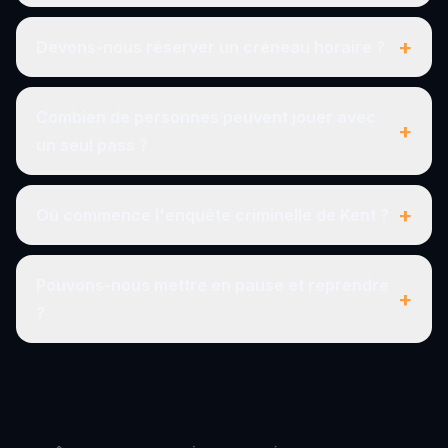
+
Devons-nous réserver un créneau horaire ?
Combien de personnes peuvent jouer avec
+
un seul pass ?
+
Où commence l'enquête criminelle de Kent ?
Pouvons-nous mettre en pause et reprendre
+
?