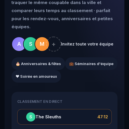
traquer le même coupable dans la ville et
comparer leurs temps au classement · parfait
pour les rendez-vous, anniversaires et petites
équipes.
+
A
S
M
Invitez toute votre équipe
🎂 Anniversaires & fêtes
💼 Séminaires d'équipe
❤️ Soirée en amoureux
CLASSEMENT EN DIRECT
👑
The Sleuths
47:12
S