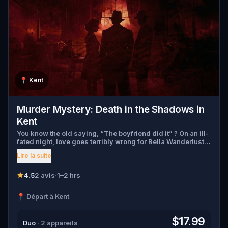
📍
Kent
Murder Mystery: Death in the Shadows in
Kent
You know the old saying, “The boyfriend did it” ? On an ill-
fated night, love goes terribly wrong for Bella Wanderlust
and Walter Bridges . Bella, a famous travel blogger, was
Lire la suite
found dead during a ghost tour led by the theatrical Percy
Shadows . Now, it’s up to you to uncover the truth. Was it
Walter, the obsessed boyfriend? Percy, the ghost tour
4.5
2 avis
·
1–2 hrs
guide with a flair for the dramatic? Or is someone else
hiding in the shadows? 🔎 Gather clues, interrogate
📍 Départ à Kent
suspects, and expose the real murderer before they strike
again. Make sure to have your pen and paper ready to jot
down all the crucial evidence.
$17.99
Duo
· 2 appareils