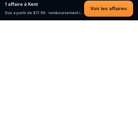
1 affaire à Kent
Voir les affaires
Duo à partir de $17.99 · remboursement intégral tant que vous n'avez pas commencé
Questo
Dans un monde de plus en plus virtuel,
Questo te reconnecte au réel. Nos
quests t’invitent à sortir, rencontrer du
monde et créer des souvenirs