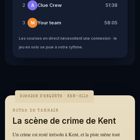
Clue Crew
51:38
2
A
Your team
58:05
3
M
Les courses en direct nécessitent une connexion · le
jeu en solo se joue à votre rythme.
DOSSIER D'ENQUÊTE · KEN-0115
NOTES DE TERRAIN
La scène de crime de Kent
Un crime est resté irrésolu à Kent, et la piste mène tout