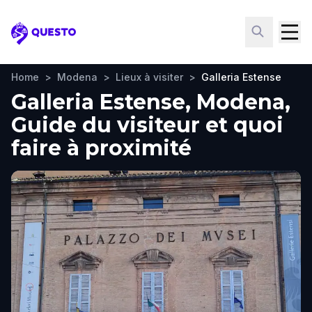
Questo
Home
>
Modena
>
Lieux à visiter
>
Galleria Estense
Galleria Estense, Modena,
Guide du visiteur et quoi
faire à proximité