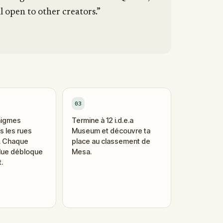
l open to other creators.”
03
nigmes
Termine à 12 i.d.e.a
 les rues
Museum et découvre ta
i. Chaque
place au classement de
lue débloque
Mesa.
.