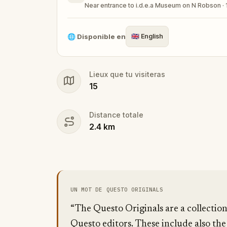
Near entrance to i.d.e.a Museum on N Robson ·
Make sure you have your phone charged a
Tick-tock, time to escape!
🌐
Disponible en
🇬🇧
English
Lieux que tu visiteras
15
Distance totale
2.4
km
UN MOT DE QUESTO ORIGINALS
“The Questo Originals are a collectio
Questo editors. These include also the