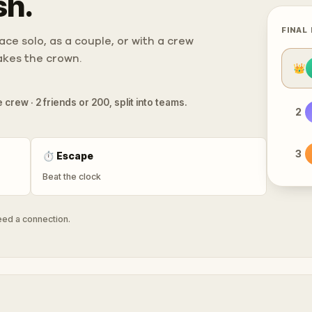
sh.
FINAL
ce solo, as a couple, or with a crew
takes the crown.
👑
 crew · 2 friends or 200, split into teams.
2
3
⏱
Escape
Beat the clock
need a connection.