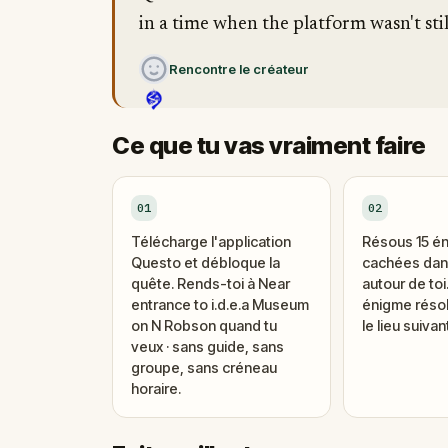
in a time when the platform wasn't stil
Rencontre le créateur
Ce que tu vas vraiment faire
01
02
Télécharge l'application
Résous 15 é
Questo et débloque la
cachées dans
quête. Rends-toi à Near
autour de to
entrance to i.d.e.a Museum
énigme réso
on N Robson quand tu
le lieu suivant
veux · sans guide, sans
groupe, sans créneau
horaire.