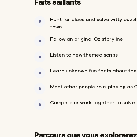
Faits saillants
Hunt for clues and solve witty puzz
town
Follow an original Oz storyline
Listen to new themed songs
Learn unknown fun facts about the
Meet other people role-playing as 
Compete or work together to solve 
Parcours que vous explorerez
Départ
Arrivée