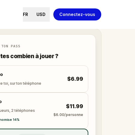
FR
USD
Connectez-vous
 TON PASS
tes combien à jouer ?
lo
$6.99
e toi, sur ton téléphone
o
$11.99
oueurs, 2 téléphones
$6.00/personne
nomise 14%