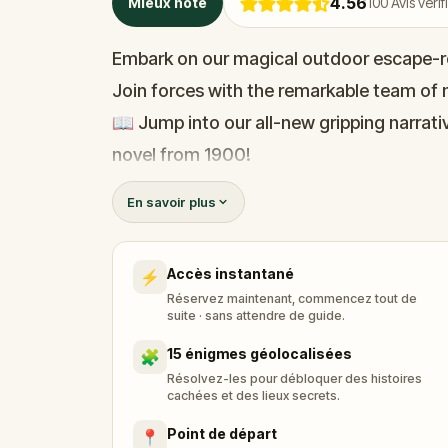
4.56
Mieux noté
100
Avis vérif
Embark on our magical outdoor escape-r
Join forces with the remarkable team of m
📖 Jump into our all-new gripping narrativ
novel from 1900!
🤔 Try to outsmart the witch by cracking 
En savoir plus
her challenges solo, facing off against t
Accès instantané
⚡
🎵Enjoy original new songs, in the theme 
Réservez maintenant, commencez tout de
available in the app and on-demand whe
suite · sans attendre de guide.
🌈 Follow clues to uncover each new loca
15 énigmes géolocalisées
🧩
around town in a whole new light.
Résolvez-les pour débloquer des histoires
cachées et des lieux secrets.
Point de départ
📍