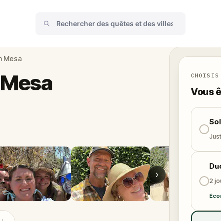
n Mesa
n Mesa
CHOISIS
Vous ê
So
Just
Du
›
2 j
Éco