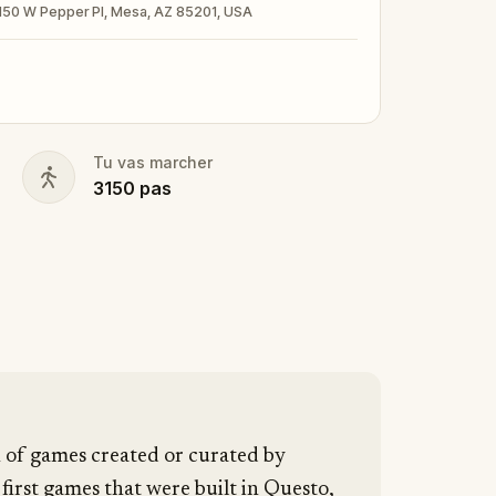
 150 W Pepper Pl, Mesa, AZ 85201, USA
nd your walking shoes on!
Tu vas marcher
3150
pas
n of games created or curated by
 first games that were built in Questo,