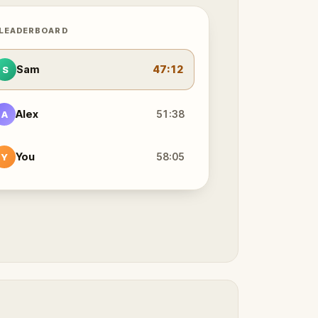
 LEADERBOARD
Sam
47:12
S
Alex
51:38
A
You
58:05
Y