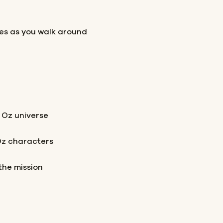
les as you walk around
 Oz universe
Oz characters
the mission