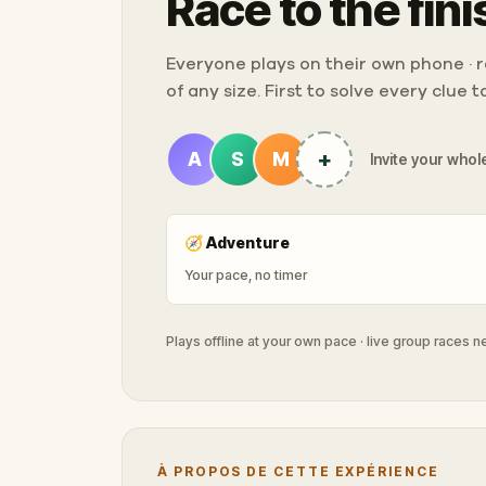
Race to the fini
Everyone plays on their own phone · ra
of any size. First to solve every clue 
+
A
S
M
Invite your whole
🧭
Adventure
Your pace, no timer
Plays offline at your own pace · live group races 
À PROPOS DE CETTE EXPÉRIENCE