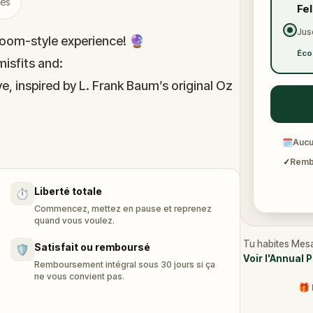
iés
Fe
Jus
oom-style experience! 🔮
Éco
isfits and:
e, inspired by L. Frank Baum’s original Oz
immersive puzzles with friends, or tackle
🗓
Aucu
he leaderboard.
✓
Rembo
Liberté totale
⏱️
of Oz, specially created for this game,
Commencez, mettez en pause et reprenez
n you get home.
quand vous voulez.
tion and discover (or rediscover) places
Tu habites Mesa
Satisfait ou remboursé
🛡️
Voir l'Annual 
Remboursement intégral sous 30 jours si ça
ne vous convient pas.
🎁 