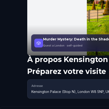
Murder Mystery: Death in the Shad
🎲
Quest a London
· self-guided
À propos
Kensington
Préparez votre visite
Adresse
Kensington Palace (Stop N), London W8 5NP, U