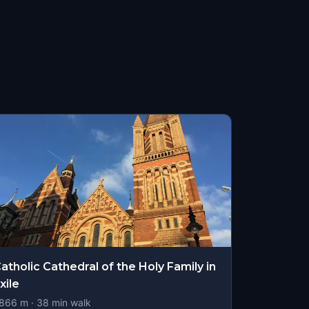
atholic Cathedral of the Holy Family in
xile
866
m ·
38
min walk