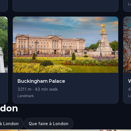
L
Buckingham Palace
3211
m ·
43
min walk
4
Landmark
L
ndon
r à London
Que faire à London