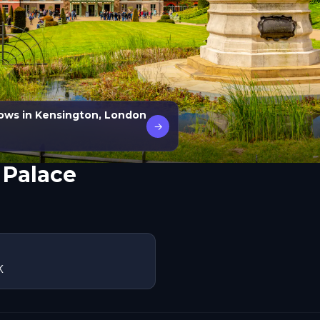
ows in Kensington, London
→
 Palace
K