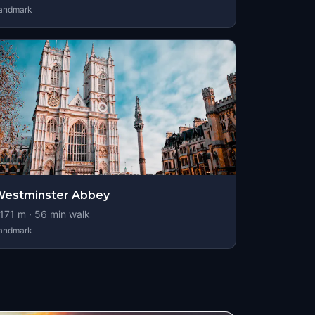
andmark
Westminster Abbey
171
m ·
56
min walk
andmark