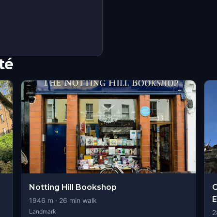
té
Notting Hill Bookshop
C
E
1946
m ·
26
min walk
Landmark
2