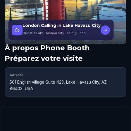
London Calling in Lake Havasu City
🎲
→
Quest a Lake Havasu City
· self-guided
À propos
Phone Booth
Préparez votre visite
Adresse
501 English village Suite 423, Lake Havasu City, AZ
86403, USA