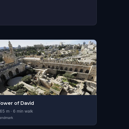
ower of David
65
m ·
6
min walk
andmark