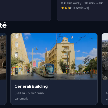
0.8
km away
·
10
min walk
★
4.8
(
19
reviews
)
té
Generali Building
T
399
m ·
5
min walk
4
Landmark
L