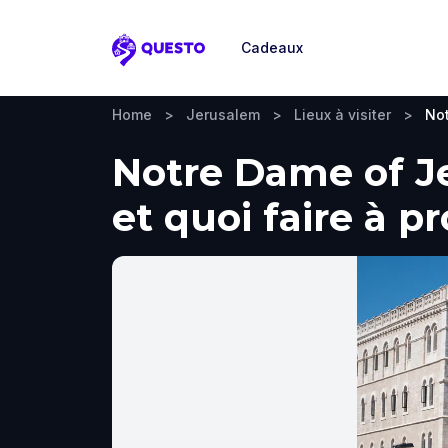
Cadeaux
Questo
Home
>
Jerusalem
>
Lieux à visiter
>
No
Notre Dame of Je
et quoi faire à p