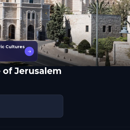
ric Cultures
→
 of Jerusalem