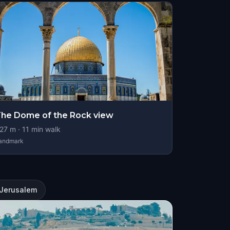
he Dome of the Rock view
27
m ·
11
min walk
andmark
 Jerusalem