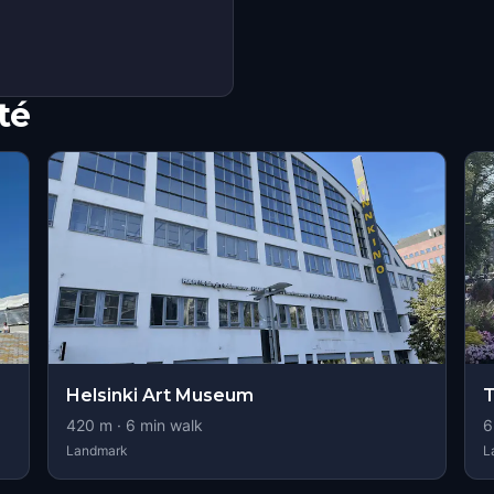
té
Helsinki Art Museum
T
420
m ·
6
min walk
6
Landmark
L