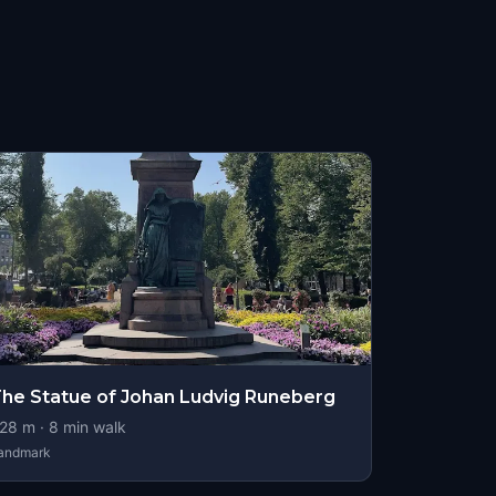
he Statue of Johan Ludvig Runeberg
28
m ·
8
min walk
andmark