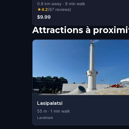
0.8
km away
·
9
min walk
★
4.2
(
87
reviews
)
$9.99
Attractions à proximi
Lasipalatsi
55
m ·
1
min walk
Landmark