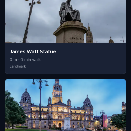
James Watt Statue
0
m ·
0
min walk
Landmark