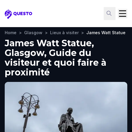
Questo
Home
>
Glasgow
>
Lieux à visiter
>
James Watt Statue
James Watt Statue,
Glasgow, Guide du
visiteur et quoi faire à
proximité