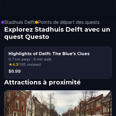
Stadhuis Delft
Points de départ des quests
Explorez Stadhuis Delft avec un
quest Questo
Highlights of Delft: The Blue's Clues
0.7
km away
·
9
min walk
★
4.3
(
195
reviews
)
$6.99
Attractions à proximité