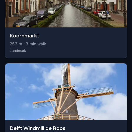
Koornmarkt
253
m ·
3
min walk
Landmark
Delft Windmill de Roos