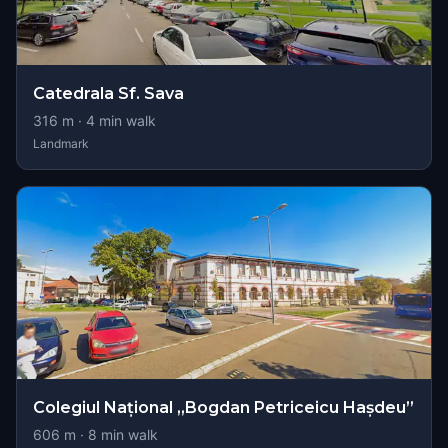
Catedrala Sf. Sava
316
m ·
4
min walk
Landmark
Colegiul Național „Bogdan Petriceicu Hașdeu”
606
m ·
8
min walk