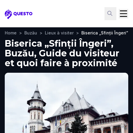
Questo
Home
>
Buzău
>
Lieux à visiter
>
Biserica „Sfinții Îngeri”
Biserica „Sfinții Îngeri”,
Buzău, Guide du visiteur
et quoi faire à proximité