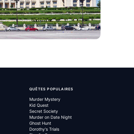
 Stiinte
Grigore
Museum of
ciences)
mania
QUÊTES POPULAIRES
Murder Mystery
Kid Quest
Secret Society
Murder on Date Night
Ghost Hunt
Dorothy's Trials