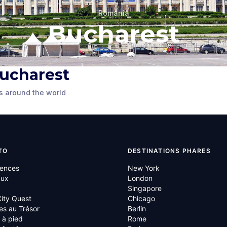
Romania
Bucharest
Muzeul Satului
Muzeul de
Dimitrie Gusti
Naturale 
 Bucharest
acroise
Bucuresti (Village
Antipa (
Museum)
Natural S
s around the world
ania
Bucharest
,
Romania
Bucharest
,
Ro
TO
DESTINATIONS PHARES
iences
New York
aux
London
Singapore
ity Quest
Chicago
es au Trésor
Berlin
s à pied
Rome