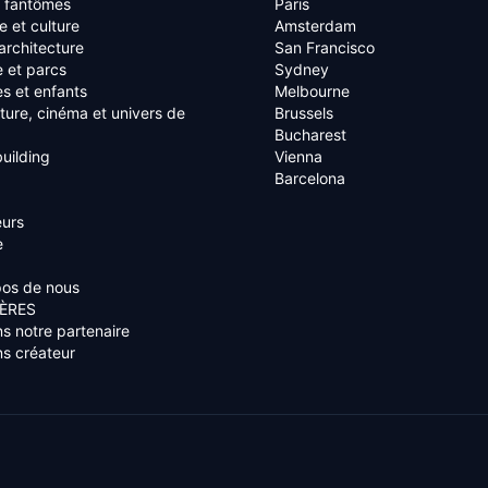
s fantômes
Paris
re et culture
Amsterdam
 architecture
San Francisco
 et parcs
Sydney
es et enfants
Melbourne
ature, cinéma et univers de
Brussels
Bucharest
uilding
Vienna
Barcelona
eurs
e
pos de nous
ÈRES
s notre partenaire
s créateur