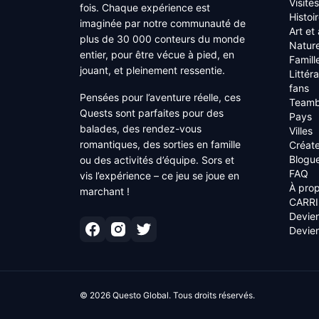
Visite
fois. Chaque expérience est
Histoi
imaginée par notre communauté de
Art et
plus de 30 000 conteurs du monde
Nature
entier, pour être vécue à pied, en
Famill
jouant, et pleinement ressentie.
Littér
fans
Pensées pour l’aventure réelle, ces
Teamb
Quests sont parfaites pour des
Pays
balades, des rendez-vous
Villes
romantiques, des sorties en famille
Créat
Blogu
ou des activités d’équipe. Sors et
FAQ
vis l’expérience – ce jeu se joue en
À pro
marchant !
CARRI
Devien
Devien
©
2026
Questo Global.
Tous droits réservés.