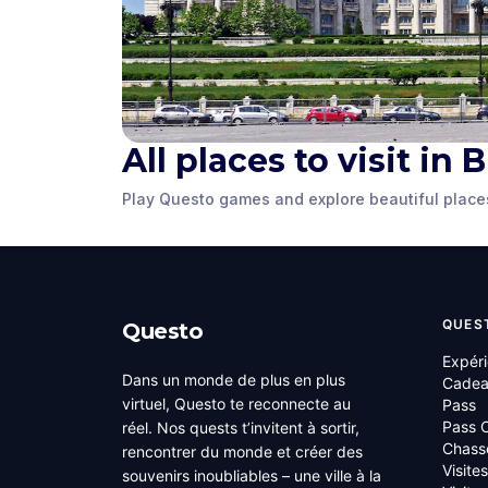
All places to visit in
Stavropoleos
Macca-Vill
Monastery
Passage
Play Questo games and explore beautiful place
Bucharest
,
Romania
Bucharest
,
Rom
QUES
Questo
Expér
Dans un monde de plus en plus
Cade
virtuel, Questo te reconnecte au
Pass
Pass C
réel. Nos quests t’invitent à sortir,
Chass
rencontrer du monde et créer des
Visite
souvenirs inoubliables – une ville à la