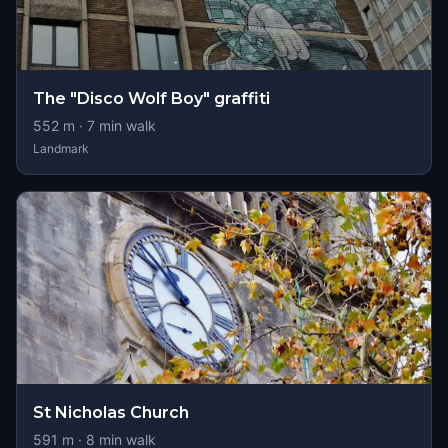
The "Disco Wolf Boy" graffiti
552
m ·
7
min walk
Landmark
St Nicholas Church
591
m ·
8
min walk