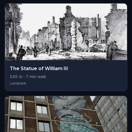
The Statue of William III
545
m ·
7
min walk
Landmark