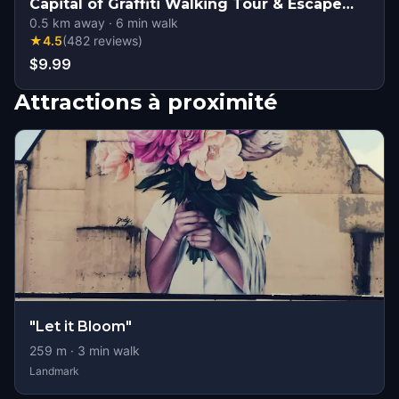
Capital of Graffiti Walking Tour & Escape
Game
0.5
km away
·
6
min walk
★
4.5
(
482
reviews
)
$9.99
Attractions à proximité
"Let it Bloom"
259
m ·
3
min walk
Landmark