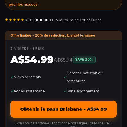
pour les musées.
★★★★★
4.8
·
1,000,000+
joueurs
·
Paiement sécurisé
Offre limitée - 20% de réduction, bientôt terminée
5 VISITES · 1 PRIX
A$54.99
A$68.74
SAVE
20
%
Garantie satisfait ou
✓
N'expire jamais
✓
remboursé
✓
Accès instantané
✓
Sans abonnement
Obtenir le pass Brisbane - A$54.99
Livraison instantanée · fonctionne hors ligne · guidage GPS ·