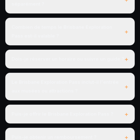
séparément ?
Combien de temps le Brisbane Exploration
+
Pass est-il valable ?
+
Dois-je réserver un horaire ou suivre un guide ?
Le Brisbane Exploration Pass inclut-il l'entrée
+
aux musées ou attractions ?
+
Puis-je offrir le Brisbane Exploration Pass ?
+
Puis-je obtenir un remboursement ?