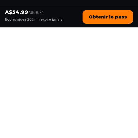
A$54.99
A$68.74
Obtenir le pass
Économisez 20% ·
n'expire jamais
Questo
Dans un monde de plus en plus virtuel,
Questo te reconnecte au réel. Nos
quests t’invitent à sortir, rencontrer du
monde et créer des souvenirs
inoubliables – une ville à la fois. Chaque
expérience est imaginée par notre
communauté de plus de 30 000
conteurs du monde entier, pour être