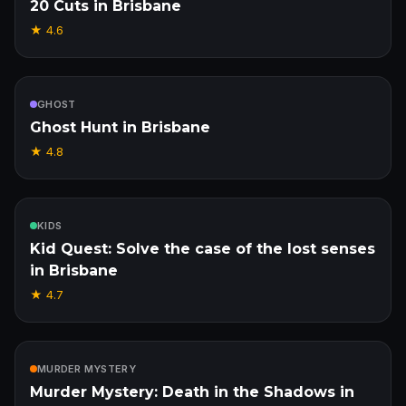
20 Cuts in Brisbane
★
4.6
Inclus
GHOST
Ghost Hunt in Brisbane
★
4.8
Inclus
KIDS
Kid Quest: Solve the case of the lost senses
in Brisbane
★
4.7
Inclus
MURDER MYSTERY
Murder Mystery: Death in the Shadows in