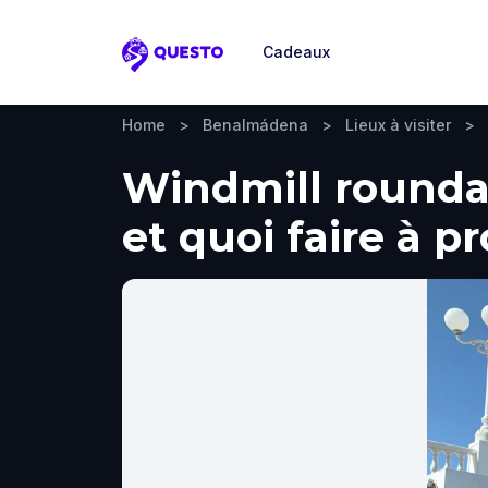
Cadeaux
Questo
Home
>
Benalmádena
>
Lieux à visiter
>
Windmill rounda
et quoi faire à p