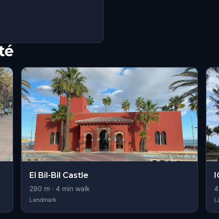
té
El Bil-Bil Castle
290
m ·
4
min walk
4
Landmark
L