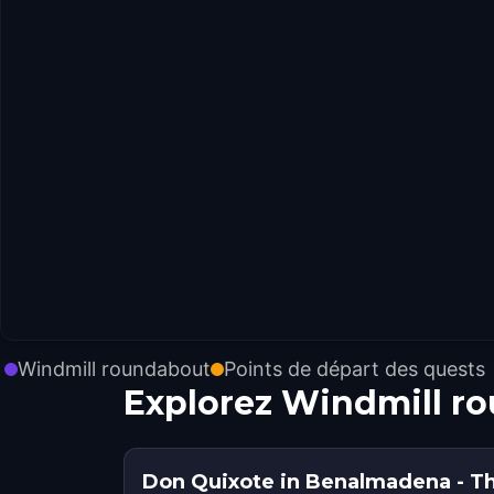
Windmill roundabout
Points de départ des quests
Explorez Windmill r
Don Quixote in Benalmadena - T