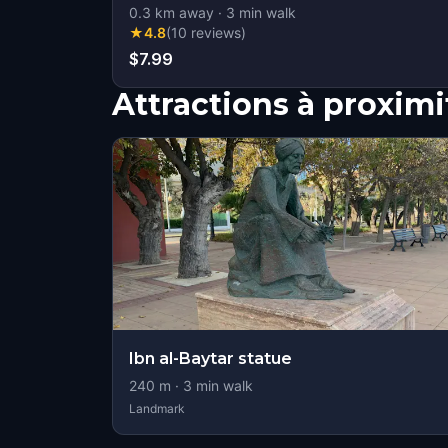
0.3
km away
·
3
min walk
★
4.8
(
10
reviews
)
$7.99
Attractions à proximi
Ibn al-Baytar statue
240
m ·
3
min walk
Landmark