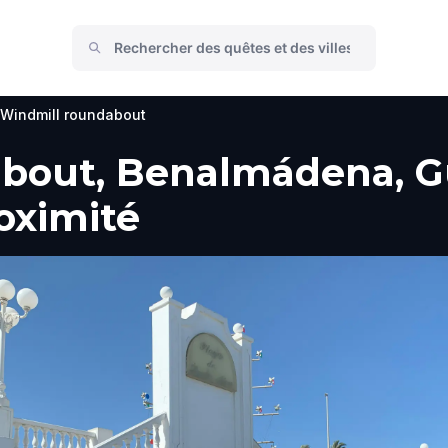
Windmill roundabout
bout, Benalmádena, Gu
roximité