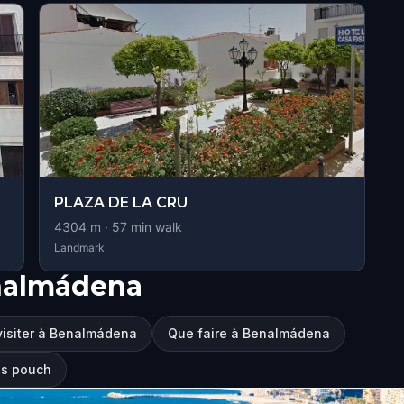
PLAZA DE LA CRU
4304
m ·
57
min walk
Landmark
nalmádena
visiter à Benalmádena
Que faire à Benalmádena
us pouch