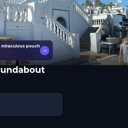
 miraculous pouch
→
oundabout