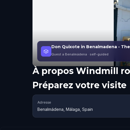
Don Quixote in Benalmadena - The
🎲
Quest a Benalmádena
· self-guided
À propos
Windmill r
Préparez votre visite
Adresse
Benalmádena, Málaga, Spain