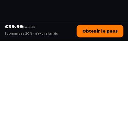
€39.99
€49.99
Obtenir le pass
Économisez 20% ·
n'expire jamais
Questo
Dans un monde de plus en plus virtuel,
Questo te reconnecte au réel. Nos
quests t’invitent à sortir, rencontrer du
monde et créer des souvenirs
inoubliables – une ville à la fois. Chaque
expérience est imaginée par notre