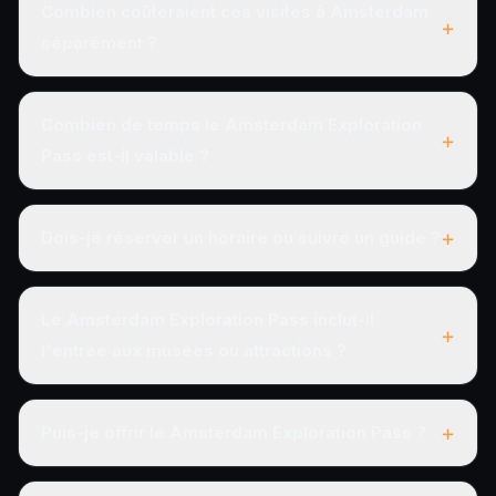
Combien coûteraient ces visites à Amsterdam
+
séparément ?
Combien de temps le Amsterdam Exploration
+
Pass est-il valable ?
+
Dois-je réserver un horaire ou suivre un guide ?
Le Amsterdam Exploration Pass inclut-il
+
l'entrée aux musées ou attractions ?
+
Puis-je offrir le Amsterdam Exploration Pass ?