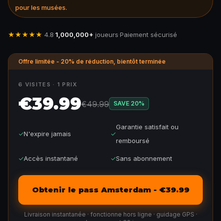
pour les musées.
★★★★★
4.8
·
1,000,000+
joueurs
·
Paiement sécurisé
Offre limitée - 20% de réduction, bientôt terminée
6 VISITES · 1 PRIX
€39.99
€49.99
SAVE
20
%
Garantie satisfait ou
✓
N'expire jamais
✓
remboursé
✓
Accès instantané
✓
Sans abonnement
Obtenir le pass Amsterdam - €39.99
Livraison instantanée · fonctionne hors ligne · guidage GPS ·