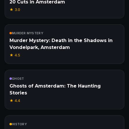
20 Cuts in Amsterdam
★
3.0
Inclus
MURDER MYSTERY
Murder Mystery: Death in the Shadows in
Vondelpark, Amsterdam
★
4.5
Inclus
GHOST
Ghosts of Amsterdam: The Haunting
Stories
★
4.4
Inclus
HISTORY