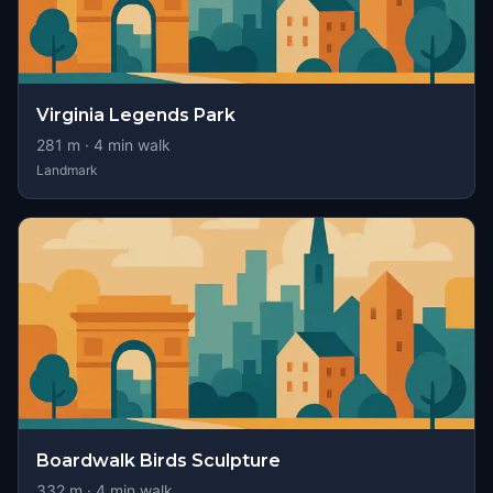
Virginia Legends Park
281
m ·
4
min walk
Landmark
Boardwalk Birds Sculpture
332
m ·
4
min walk