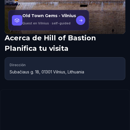
Old Town Gems - Vilnius
🎲
→
Quest en Vilnius
· self-guided
Acerca de
Hill of Bastion
Planifica tu visita
Dirección
Subačiaus g. 18, 01301 Vilnius, Lithuania