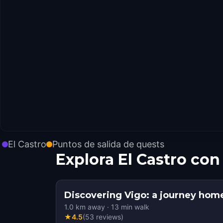
El Castro
Puntos de salida de quests
Explora El Castro co
Discovering Vigo: a journey hom
1.0
km away
·
13
min walk
★
4.5
(
53
reviews
)