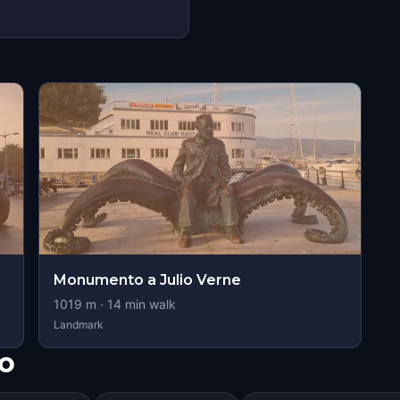
s
Monumento a Julio Verne
1019
m ·
14
min walk
Landmark
o