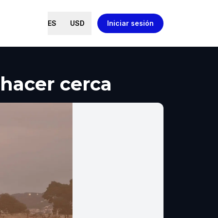
ES
USD
Iniciar sesión
é hacer cerca