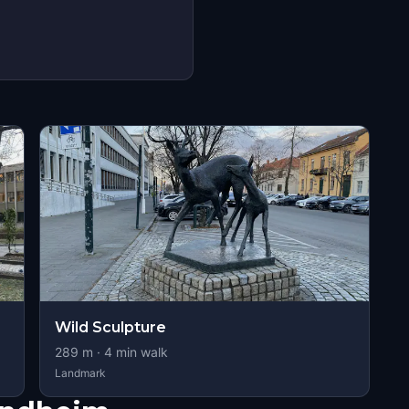
s
Wild Sculpture
289
m ·
4
min walk
Landmark