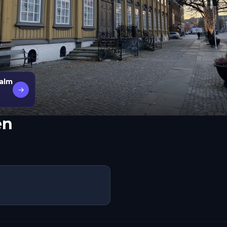
alm
→
en