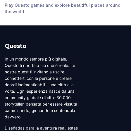
Memorial
Play Questo games and explore beautiful places around
Tempe
,
United
Tempe
,
United
Tempe
,
United
the world
States of America
States of America
States of America
Questo
In un mondo sempre più digitale,
Questo ti riporta a ciò che è reale. Le
nostre quest ti invitano a uscire,
connetterti con le persone e creare
ricordi indimenticabili – una città alla
volta. Ogni esperienza nasce da una
community globale di oltre 30.000
storyteller, pensata per essere vissuta
camminando, giocando e sentendola
davvero.
Diseñadas para la aventura real, estas