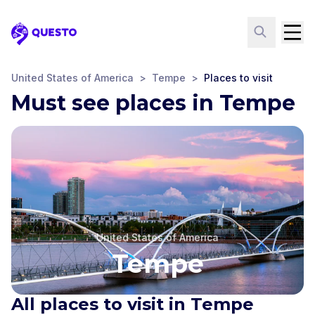
Questo
United States of America
>
Tempe
>
Places to visit
Must see places in Tempe
United States of America
Tempe
Tempe Beach Park &
All places to visit in Tempe
15 Years of Community
Three Blacktail
Answering the Call
Mural
Jackrabbits