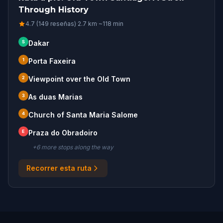
Through History
4.7 (149 reseñas)
·
2.7
km
·
~
118
min
S
Dakar
1
Porta Faxeira
2
Viewpoint over the Old Town
3
As duas Marias
4
Church of Santa Maria Salome
E
Praza do Obradoiro
+
6
more stop
s
along the way
Recorrer esta ruta