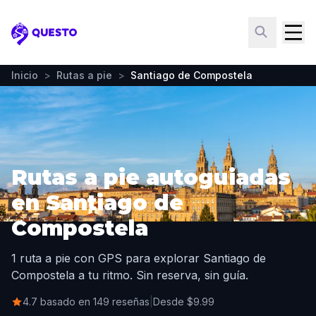
Questo
Inicio
>
Rutas a pie
>
Santiago de Compostela
Rutas a pie autoguiadas
en Santiago de
Compostela
1 ruta a pie con GPS para explorar Santiago de
Compostela a tu ritmo. Sin reserva, sin guía.
4.7 basado en 149 reseñas
|
Desde $9.99