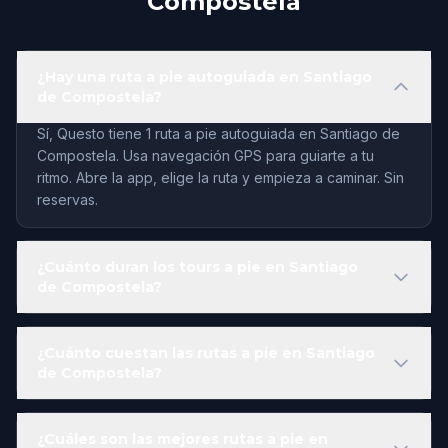
Compostela
¿Hay una ruta a pie autoguiada en Santiago
de Compostela?
Sí, Questo tiene 1 ruta a pie autoguiada en Santiago de
Compostela. Usa navegación GPS para guiarte a tu
ritmo. Abre la app, elige la ruta y empieza a caminar. Sin
reservas.
¿Cuánto duran los tours a pie en Santiago
de Compostela?
¿Cuánto cuestan las rutas a pie en Santiago
de Compostela?
¿Cuáles son las mejores rutas a pie en