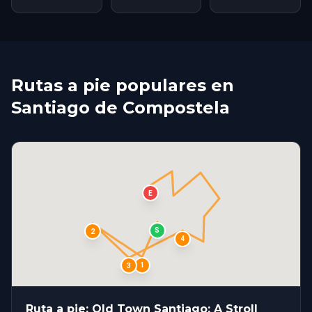
Rutas a pie populares en
Santiago de Compostela
E
S
2
4
1
3
Ruta a pie: Old Town Santiago: A Stroll