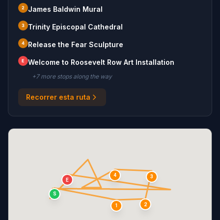
2
James Baldwin Mural
3
Trinity Episcopal Cathedral
4
Release the Fear Sculpture
E
Welcome to Roosevelt Row Art Installation
+
7
more stop
s
along the way
Recorrer esta ruta
4
3
E
S
2
1