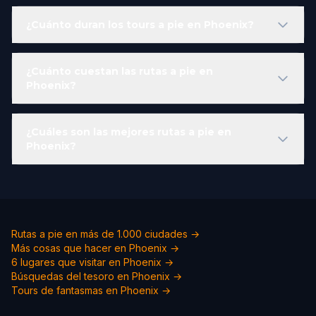
¿Cuánto duran los tours a pie en Phoenix?
¿Cuánto cuestan las rutas a pie en
Phoenix?
¿Cuáles son las mejores rutas a pie en
Phoenix?
Rutas a pie en más de 1.000 ciudades →
Más cosas que hacer en Phoenix →
6 lugares que visitar en Phoenix →
Búsquedas del tesoro en Phoenix →
Tours de fantasmas en Phoenix →