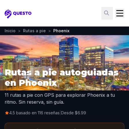
Questo
Inicio
>
Rutas a pie
>
Phoenix
Rutas a pie autoguiadas
en Phoenix
11 rutas a pie con GPS para explorar Phoenix a tu
ritmo. Sin reserva, sin guía.
4.5 basado en 116 reseñas
|
Desde $6.99