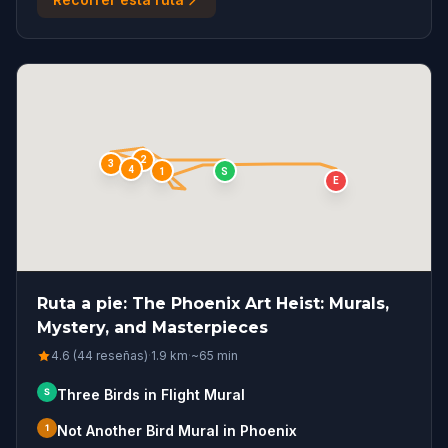
2
3
4
S
1
E
Ruta a pie: The Phoenix Art Heist: Murals,
Mystery, and Masterpieces
4.6 (44 reseñas)
·
1.9
km
·
~
65
min
S
Three Birds in Flight Mural
1
Not Another Bird Mural in Phoenix