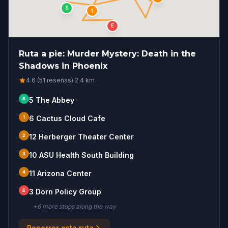
S
1
E
Ruta a pie: Murder Mystery: Death in the
Shadows in Phoenix
4.6 (51 reseñas)
·
2.4
km
S
5 The Abbey
1
6 Cactus Cloud Cafe
2
12 Herberger Theater Center
3
10 ASU Health South Building
4
11 Arizona Center
E
3 Dorn Policy Group
+
6
more stop
s
along the way
Recorrer esta ruta