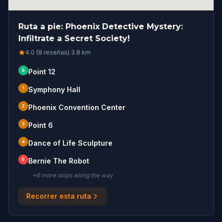
Ruta a pie: Phoenix Detective Mystery:
Infiltrate a Secret Society!
4.0 (8 reseñas)
·
3.8
km
S
Point 12
1
Symphony Hall
2
Phoenix Convention Center
3
Point 6
4
Dance of Life Sculpture
E
Bernie The Robot
+
6
more stop
s
along the way
Recorrer esta ruta