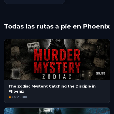
Todas las rutas a pie en Phoenix
$9.99
The Zodiac Mystery: Catching the Disciple in
Phoenix
4.0
·
2.0
km