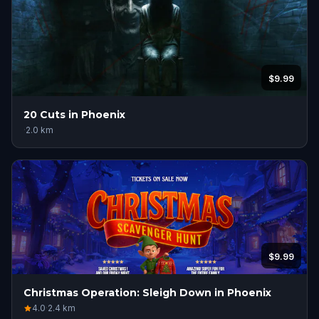
$9.99
20 Cuts in Phoenix
·
2.0
km
$9.99
Christmas Operation: Sleigh Down in Phoenix
4.0
·
2.4
km