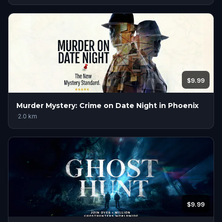
$9.99
Murder Mystery: Crime on Date Night in Phoenix
·
2.0
km
$9.99