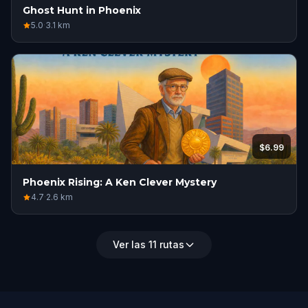
Ghost Hunt in Phoenix
5.0
·
3.1
km
$6.99
Phoenix Rising: A Ken Clever Mystery
4.7
·
2.6
km
Ver las 11 rutas