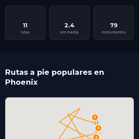
📍
📏
🏛
11
2.4
79
rutas
km media
monumentos
Rutas a pie populares en
Phoenix
3
4
2