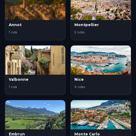
Annot
Montpellier
1 ruta
5 rutas
Valbonne
Nice
1 ruta
4 rutas
Embrun
Monte Carlo