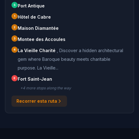
S
Port Antique
1
Hôtel de Cabre
2
Maison Diamantée
3
Montee des Accoules
4
La Vieille Charité
,
Discover a hidden architectural
gem where Baroque beauty meets charitable
purpose. La Vieille...
E
Fort Saint-Jean
+
4
more stop
s
along the way
Recorrer esta ruta