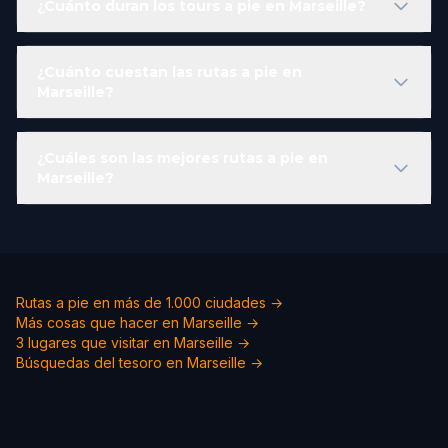
¿Cuánto duran los tours a pie en Marseille?
¿Cuánto cuestan las rutas a pie en
Marseille?
¿Cuáles son las mejores rutas a pie en
Marseille?
Rutas a pie en más de 1.000 ciudades →
Más cosas que hacer en Marseille →
3 lugares que visitar en Marseille →
Búsquedas del tesoro en Marseille →