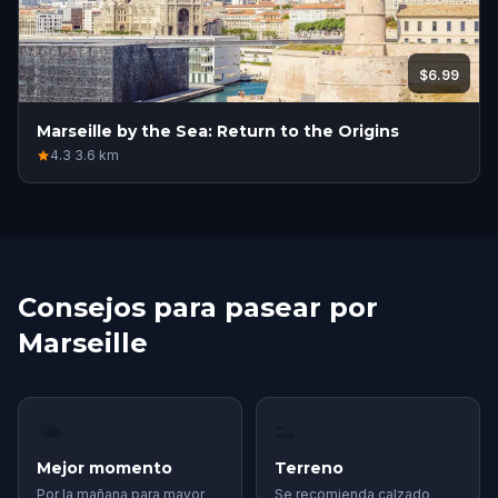
$6.99
Marseille by the Sea: Return to the Origins
4.3
·
3.6
km
Consejos para pasear por
Marseille
🌤
👟
Mejor momento
Terreno
Por la mañana para mayor
Se recomienda calzado