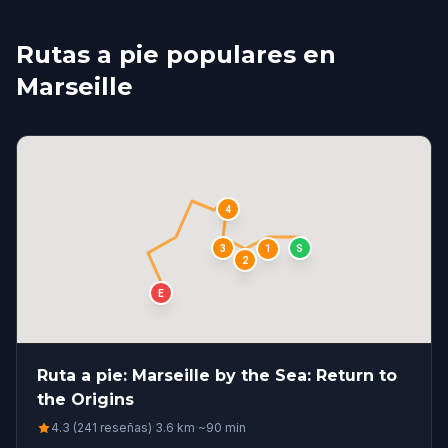
Rutas a pie populares en
Marseille
4
S
3
1
2
E
Ruta a pie: Marseille by the Sea: Return to
the Origins
4.3 (241 reseñas)
·
3.6
km
·
~
90
min