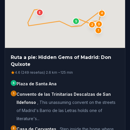
E
4
S
3
2
1
Ruta a pie: Hidden Gems of Madrid: Don
Quixote
4.6 (249 reseñas)
·
2.6
km
·
~
125
min
S
Plaza de Santa Ana
1
Convento de las Trinitarias Descalzas de San
Ildefonso
,
This unassuming convent on the streets
of Madrid's Barrio de las Letras holds one of
literature's...
2
Casa de Cervantes
,
Step inside the home where