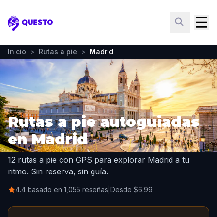
Questo
Inicio
>
Rutas a pie
>
Madrid
Rutas a pie autoguiadas
en Madrid
12 rutas a pie con GPS para explorar Madrid a tu
ritmo. Sin reserva, sin guía.
4.4 basado en 1,055 reseñas
|
Desde $6.99