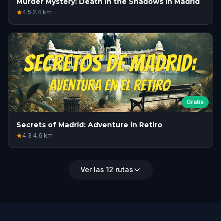
Murder Mystery: Death in the Shadows in Madrid
4.5
·
2.4
km
Gratis
Secrets of Madrid: Adventure in Retiro
4.3
·
4.6
km
Ver las 12 rutas