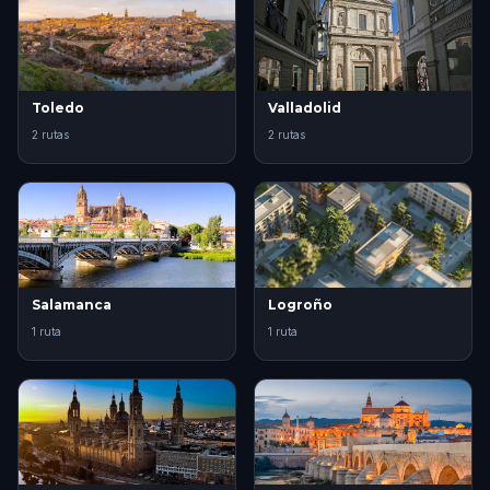
Toledo
Valladolid
2 rutas
2 rutas
Salamanca
Logroño
1 ruta
1 ruta