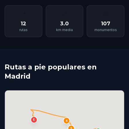
📍
📏
🏛
12
3.0
107
rutas
km media
monumentos
Rutas a pie populares en
Madrid
E
4
3