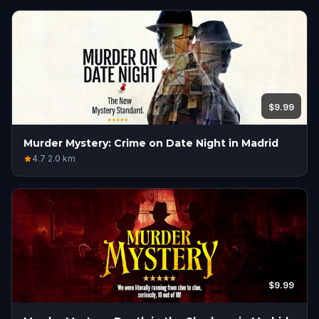
$9.99
Murder Mystery: Crime on Date Night in Madrid
4.7
·
2.0
km
$9.99