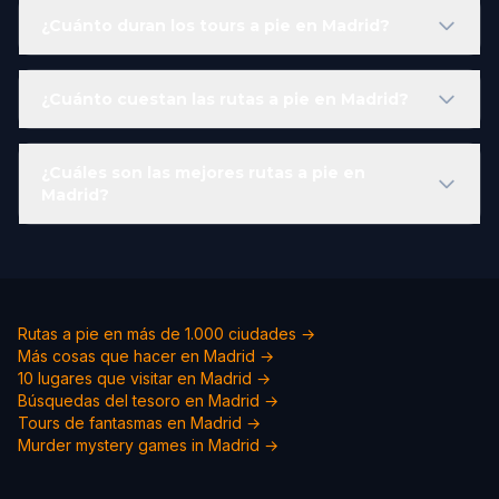
¿Cuánto duran los tours a pie en Madrid?
¿Cuánto cuestan las rutas a pie en Madrid?
¿Cuáles son las mejores rutas a pie en
Madrid?
Rutas a pie en más de 1.000 ciudades →
Más cosas que hacer en Madrid →
10 lugares que visitar en Madrid →
Búsquedas del tesoro en Madrid →
Tours de fantasmas en Madrid →
Murder mystery games in
Madrid
→