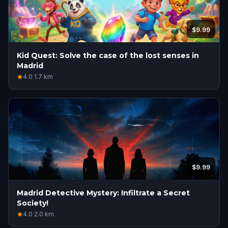
$9.99
Kid Quest: Solve the case of the lost senses in
Madrid
4.0
·
1.7
km
$9.99
Madrid Detective Mystery: Infiltrate a Secret
Society!
4.0
·
2.0
km