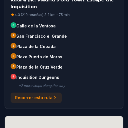
Inquisition
4.3 (219 reseñas)
·
3.2
km
·
~
75
min
S
Calle de la Ventosa
1
San Francisco el Grande
2
Plaza de la Cebada
3
Plaza Puerta de Moros
4
Plaza de la Cruz Verde
E
Inquisition Dungeons
+
7
more stop
s
along the way
Recorrer esta ruta