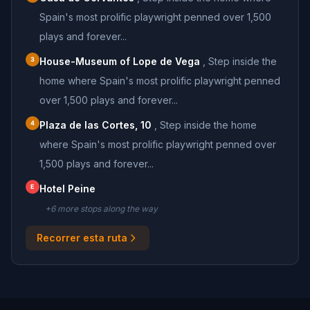
Spain's most prolific playwright penned over 1,500
plays and forever...
3
House-Museum of Lope de Vega
,
Step inside the
home where Spain's most prolific playwright penned
over 1,500 plays and forever...
4
Plaza de las Cortes, 10
,
Step inside the home
where Spain's most prolific playwright penned over
1,500 plays and forever...
E
Hotel Peine
+
6
more stop
s
along the way
Recorrer esta ruta