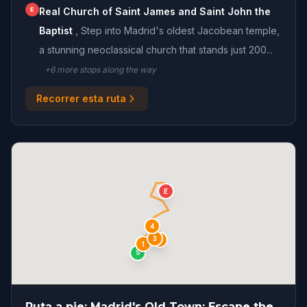
E
Real Church of Saint James and Saint John the
Baptist
,
Step into Madrid's oldest Jacobean temple,
a stunning neoclassical church that stands just 200...
+
6
more stop
s
along the way
Recorrer esta ruta
E
4
3
2
1
S
Ruta a pie: Madrid's Old Town: Escape the