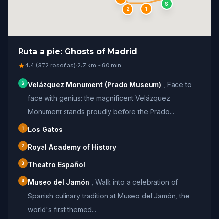
S
1
2
Ruta a pie: Ghosts of Madrid
4.4 (372 reseñas)
·
2.7
km
·
~
90
min
S
Velázquez Monument (Prado Museum)
,
Face to
face with genius: the magnificent Velázquez
Monument stands proudly before the Prado...
1
Los Gatos
2
Royal Academy of History
3
Theatro Español
4
Museo del Jamón
,
Walk into a celebration of
Spanish culinary tradition at Museo del Jamón, the
world's first themed...