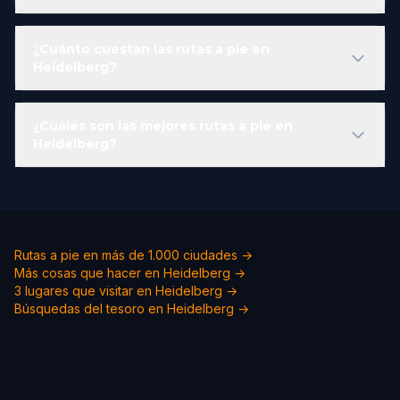
¿Cuánto cuestan las rutas a pie en
Heidelberg?
¿Cuáles son las mejores rutas a pie en
Heidelberg?
Rutas a pie en más de 1.000 ciudades →
Más cosas que hacer en Heidelberg →
3 lugares que visitar en Heidelberg →
Búsquedas del tesoro en Heidelberg →