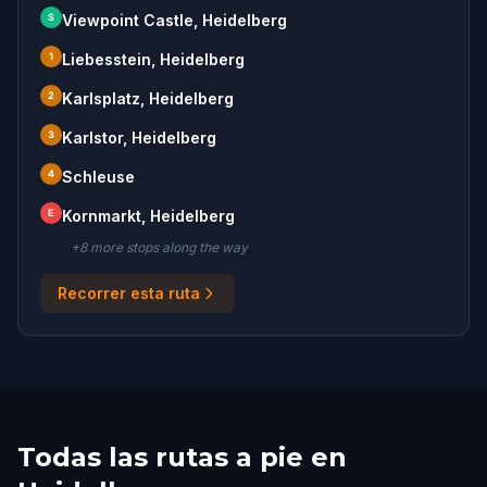
S
Viewpoint Castle, Heidelberg
1
Liebesstein, Heidelberg
2
Karlsplatz, Heidelberg
3
Karlstor, Heidelberg
4
Schleuse
E
Kornmarkt, Heidelberg
+
8
more stop
s
along the way
Recorrer esta ruta
Todas las rutas a pie en