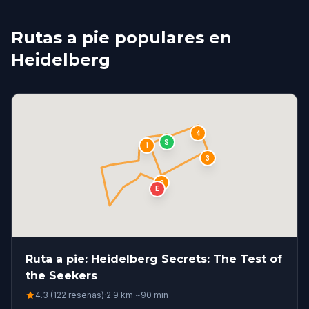
Rutas a pie populares en
Heidelberg
4
S
1
3
2
E
Ruta a pie: Heidelberg Secrets: The Test of
the Seekers
4.3 (122 reseñas)
·
2.9
km
·
~
90
min