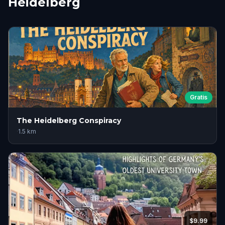
Heidelberg
Gratis
The Heidelberg Conspiracy
·
1.5
km
$9.99