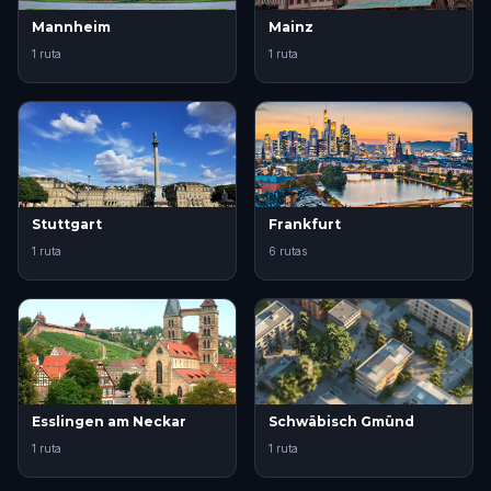
Mannheim
Mainz
1 ruta
1 ruta
Stuttgart
Frankfurt
1 ruta
6 rutas
Esslingen am Neckar
Schwäbisch Gmünd
1 ruta
1 ruta