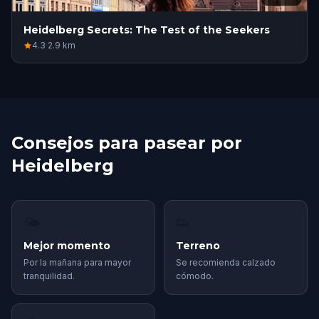
Heidelberg Secrets: The Test of the Seekers
4.3
·
2.9
km
Consejos para pasear por
Heidelberg
🌤
👟
Mejor momento
Terreno
Por la mañana para mayor
Se recomienda calzado
tranquilidad.
cómodo.