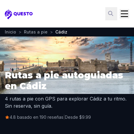
Questo
Inicio
>
Rutas a pie
>
Cádiz
Rutas a pie autoguiadas
en Cádiz
4 rutas a pie con GPS para explorar Cádiz a tu ritmo.
Sin reserva, sin guía.
4.8 basado en 190 reseñas
|
Desde $9.99