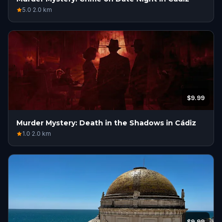
5.0
·
2.0
km
$9.99
Murder Mystery: Death in the Shadows in Cádiz
1.0
·
2.0
km
$9.99