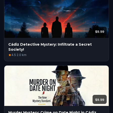
$9.99
Cádiz Detective Mystery: Infiltrate a Secret
Society!
4.5
·
2.0
km
$9.99
Murder Mystery: Crime on Date Night in Cádiz