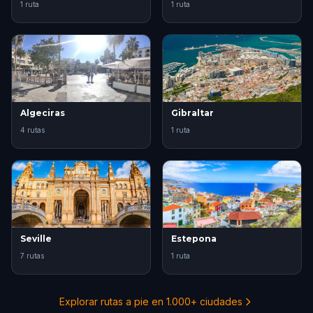
1 ruta
1 ruta
Algeciras
Gibraltar
4 rutas
1 ruta
Seville
Estepona
7 rutas
1 ruta
Explorar rutas a pie en 1.000+ ciudades