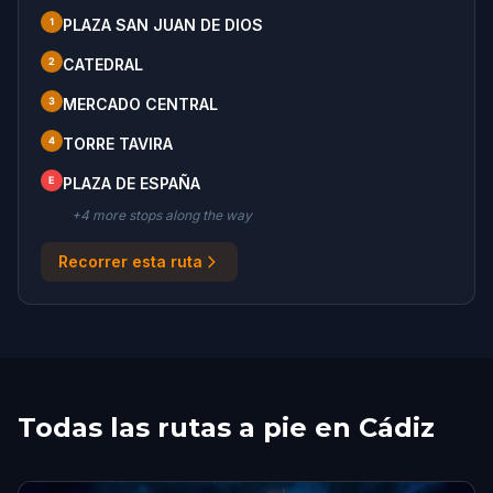
1
PLAZA SAN JUAN DE DIOS
2
CATEDRAL
3
MERCADO CENTRAL
4
TORRE TAVIRA
E
PLAZA DE ESPAÑA
+
4
more stop
s
along the way
Recorrer esta ruta
Todas las rutas a pie en Cádiz