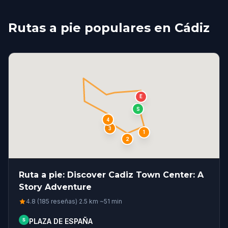
Rutas a pie populares en Cádiz
E
S
4
3
1
2
Ruta a pie: Discover Cadiz Town Center: A
Story Adventure
4.8 (185 reseñas)
·
2.5
km
·
~
51
min
S
PLAZA DE ESPAÑA