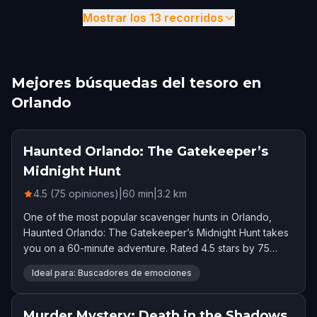
Mostrar los 13 recorridos
Mejores búsquedas del tesoro en
Orlando
Haunted Orlando: The Gatekeeper’s
Midnight Hunt
4.5 (75 opiniones)
|
60
min
|
3.2
km
One of the most popular scavenger hunts in Orlando,
Haunted Orlando: The Gatekeeper’s Midnight Hunt takes
you on a 60-minute adventure. Rated 4.5 stars by 75
players.
Ideal para: Buscadores de emociones
Murder Mystery: Death in the Shadows