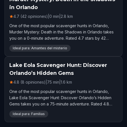
in Orlando
4.7 (42 opiniones)
|
0
min
|
2.8
km
One of the most popular scavenger hunts in Orlando,
Murder Mystery: Death in the Shadows in Orlando takes
you on a 0-minute adventure. Rated 4.7 stars by 42
players.
Ideal para: Amantes del misterio
Lake Eola Scavenger Hunt: Discover
Orlando’s Hidden Gems
4.8 (8 opiniones)
|
75
min
|
1.6
km
One of the most popular scavenger hunts in Orlando,
Lake Eola Scavenger Hunt: Discover Orlando’s Hidden
Gems takes you on a 75-minute adventure. Rated 4.8
stars by 8 players.
Ideal para: Familias