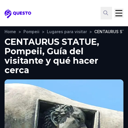
Questo
Home
>
Pompeii
>
Lugares para visitar
>
CENTAURUS STA
CENTAURUS STATUE,
Pompeii, Guía del
visitante y qué hacer
cerca