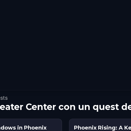
ests
eater Center con un quest d
adows in Phoenix
Phoenix Rising: A K