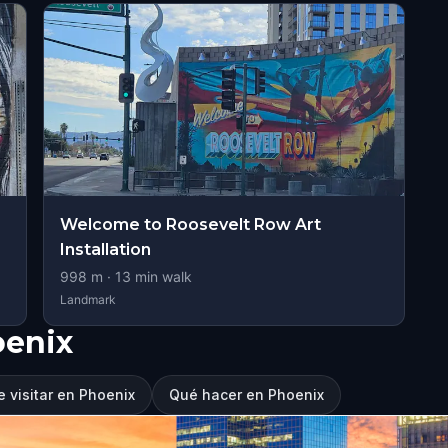
Welcome to Roosevelt Row Art
Installation
998
m ·
13
min walk
Landmark
oenix
 visitar en Phoenix
Qué hacer en Phoenix