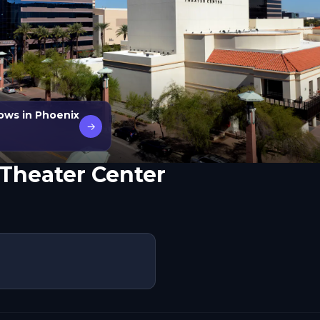
ows in Phoenix
→
Theater Center