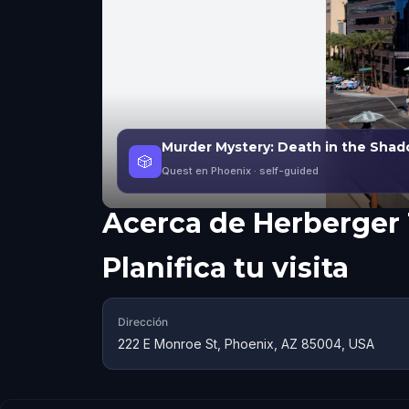
Murder Mystery: Death in the Shad
🎲
Quest en Phoenix
· self-guided
Acerca de
Herberger 
Planifica tu visita
Dirección
222 E Monroe St, Phoenix, AZ 85004, USA