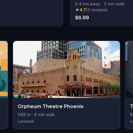
0.4
km away
·
5
min walk
★
4.7
(
3
reviews
)
$6.99
s
Orpheum Theatre Phoenix
T
566
m ·
8
min walk
8
Landmark
L