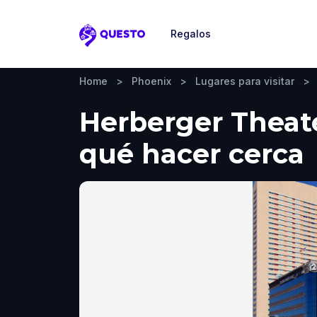
Regalos
Questo
Home
>
Phoenix
>
Lugares para visitar
>
Herberger Theate
qué hacer cerca