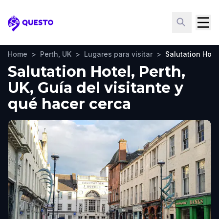
Questo
Home
>
Perth, UK
>
Lugares para visitar
>
Salutation Hote
Salutation Hotel, Perth,
UK, Guía del visitante y
qué hacer cerca