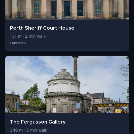
Perth Sheriff Court House
131
m ·
2
min walk
Landmark
The Fergusson Gallery
346
m ·
5
min walk