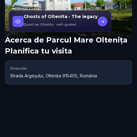
Ghosts of Oltenita - The legacy
🎲
→
Quest en Oltenita
· self-guided
Acerca de
Parcul Mare Oltenița
Planifica tu visita
Dirección
Strada Argeșului, Oltenița 915400, România