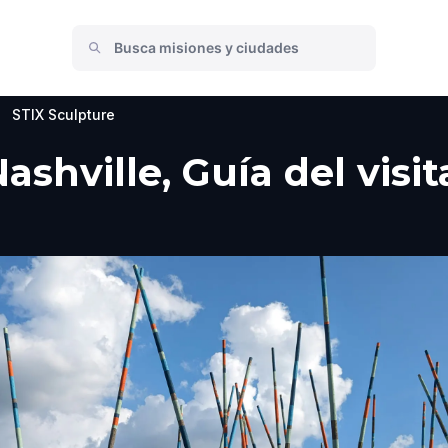
STIX Sculpture
ashville, Guía del visi