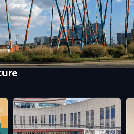
ture
s