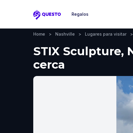
Regalos
Questo
Home
>
Nashville
>
Lugares para visitar
>
STIX Sculpture, N
cerca