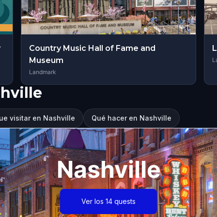
y
Country Music Hall of Fame and
L
Museum
L
Landmark
hville
e visitar en Nashville
Qué hacer en Nashville
Nashville
Ver los 14 quests