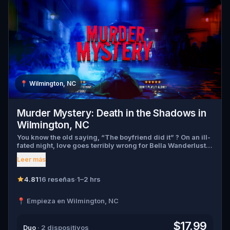
📍
Wilmington, NC
Murder Mystery: Death in the Shadows in
Wilmington, NC
You know the old saying, “The boyfriend did it” ? On an ill-
fated night, love goes terribly wrong for Bella Wanderlust
and Walter Bridges . Bella, a famous travel blogger, was
Leer más
found dead during a ghost tour led by the theatrical Percy
Shadows . Now, it’s up to you to uncover the truth. Was it
Walter, the obsessed boyfriend? Percy, the ghost tour
4.81
16 reseñas
·
1–2 hrs
guide with a flair for the dramatic? Or is someone else
hiding in the shadows? 🔎 Gather clues, interrogate
📍 Empieza en Wilmington, NC
suspects, and expose the real murderer before they strike
again. Make sure to have your pen and paper ready to jot
down all the crucial evidence.
$17.99
Duo
· 2 dispositivos