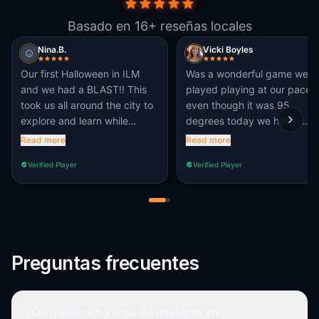
Basado en 16+ reseñas locales
Nina.B.
Vicki Boyles
Our first Halloween in ILM
Was a wonderful game we
and we had a BLAST!! This
played playing at our pace
took us all around the city to
even though it was 95
explore and learn while
degrees today we had a
having fun and solving
breeze in our favor today
Read more
Read more
puzzles. Recommened
which was good. If you have
Verified Player
Verified Player
100%!!
never done one of these
before do it!!! If a 66 year old
women and almost 75 year
old man can do this that
aren’t in the best shape wha
is your excuse? One shop
Preguntas frecuentes
owner did hand us some col
bottle water who was a life
saver to us. If you are ever
shopping down by the wate
¿Da miedo un juego de misterio en