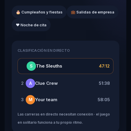
🎂 Cumpleaños y fiestas
💼 Salidas de empresa
❤️ Noche de cita
CLASIFICACIÓN EN DIRECTO
👑
The Sleuths
47:12
S
Clue Crew
51:38
2
A
Your team
58:05
3
M
Las carreras en directo necesitan conexión · el juego
en solitario funciona a tu propio ritmo.