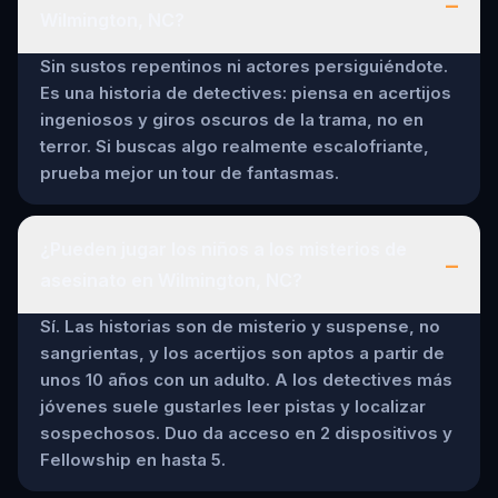
–
come down Purse-a-nality
Wilmington, NC?
106 North Water Street Suite
110 Wilmington NC 28401
Sin sustos repentinos ni actores persiguiéndote.
Es una historia de detectives: piensa en acertijos
ingeniosos y giros oscuros de la trama, no en
terror. Si buscas algo realmente escalofriante,
prueba mejor un tour de fantasmas.
¿Pueden jugar los niños a los misterios de
–
asesinato en Wilmington, NC?
Sí. Las historias son de misterio y suspense, no
sangrientas, y los acertijos son aptos a partir de
unos 10 años con un adulto. A los detectives más
jóvenes suele gustarles leer pistas y localizar
sospechosos. Duo da acceso en 2 dispositivos y
Fellowship en hasta 5.