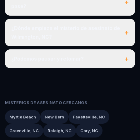
+
pase?
¿Dónde empieza el misterio de asesinato de
+
Wilmington, NC?
+
¿Podemos pausar y retomar?
MISTERIOS DE ASESINATO CERCANOS
Myrtle Beach
New Bern
Fayetteville, NC
Greenville, NC
Raleigh, NC
Cary, NC