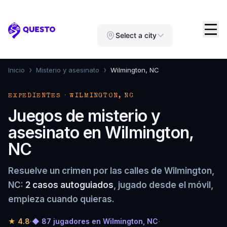
Questo
Select a city
›
›
Inicio
Misterio y asesinato
Wilmington, NC
EXPEDIENTES · WILMINGTON, NC
Juegos de misterio y
asesinato en Wilmington,
NC
Resuelve un crimen por las calles de Wilmington,
NC:
2 casos autoguiados
, jugado desde el móvil,
empieza cuando quieras.
★
4.8
·
◆ 87 jugadores en Wilmington, NC
·