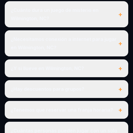
¿Cuánto dura un juego de misterio en
+
Wilmington, NC?
¿Necesitamos conexión a internet para jugar
+
en Wilmington, NC?
+
¿Y si llueve en Wilmington, NC?
+
¿Hay descuentos para grupos?
+
¿Tenemos que reservar una franja horaria?
¿Cuántas personas pueden jugar con un solo