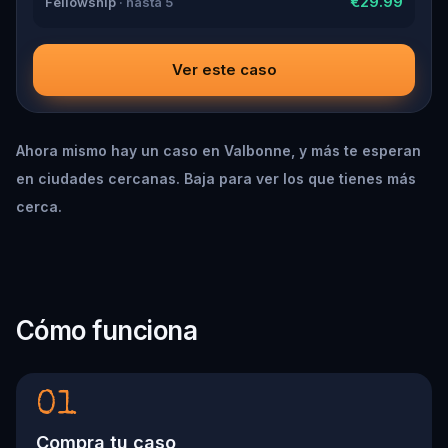
€29.99
Fellowship
· hasta 5
the trail will go cold. Love was the reason you came.
Justice is why you stay.
Ver este caso
Ahora mismo hay un caso en Valbonne, y más te esperan
en ciudades cercanas. Baja para ver los que tienes más
cerca.
Cómo funciona
01
Compra tu caso