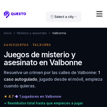
Questo
Select a city
›
›
Inicio
Misterio y asesinato
Valbonne
EXPEDIENTES · VALBONNE
Juegos de misterio y
asesinato en Valbonne
Resuelve un crimen por las calles de Valbonne:
1
caso autoguiado
, jugado desde el móvil, empieza
cuando quieras.
★
4.7
·
◆ 1 jugadores en Valbonne
·
✓ Reembolso total hasta que empieces a jugar