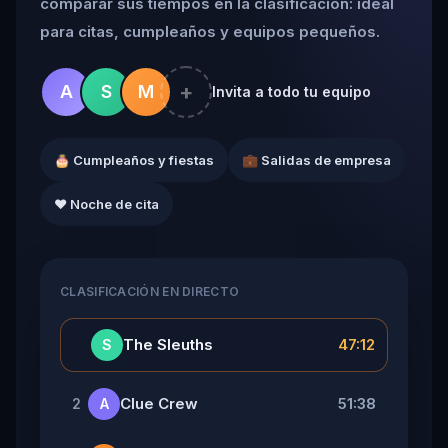
comparar sus tiempos en la clasificación: ideal
para citas, cumpleaños y equipos pequeños.
+
A
S
M
Invita a todo tu equipo
🎂 Cumpleaños y fiestas
💼 Salidas de empresa
❤️ Noche de cita
CLASIFICACIÓN EN DIRECTO
👑
The Sleuths
47:12
S
Clue Crew
51:38
2
A