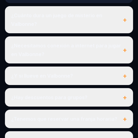
¿Cuánto dura un juego de misterio en
+
Valbonne?
¿Necesitamos conexión a internet para jugar
+
en Valbonne?
+
¿Y si llueve en Valbonne?
+
¿Hay descuentos para grupos?
+
¿Tenemos que reservar una franja horaria?