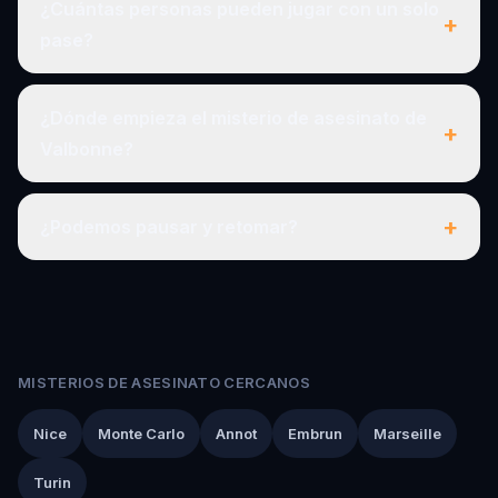
¿Cuántas personas pueden jugar con un solo
+
pase?
¿Dónde empieza el misterio de asesinato de
+
Valbonne?
+
¿Podemos pausar y retomar?
MISTERIOS DE ASESINATO CERCANOS
Nice
Monte Carlo
Annot
Embrun
Marseille
Turin