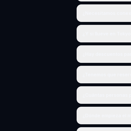
¿Necesitamos conexi
¿Y si llueve en Toky
¿Hay descuentos pa
¿Tenemos que reserv
¿Cuántas personas p
¿Dónde empieza el m