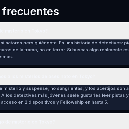
 frecuentes
e misterio en Tokyo?
ni actores persiguiéndote. Es una historia de detectives: pi
curos de la trama, no en terror. Si buscas algo realmente es
asmas.
ños a los misterios de asesinato en Tokyo?
de misterio y suspense, no sangrientas, y los acertijos son a
 A los detectives más jóvenes suele gustarles leer pistas y 
cceso en 2 dispositivos y Fellowship en hasta 5.
go de misterio en Tokyo?