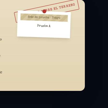
RESUÉLVELO SOBRE EL TERRENO
foto de prueba · Tokyo
Prueba A
ño
e
te