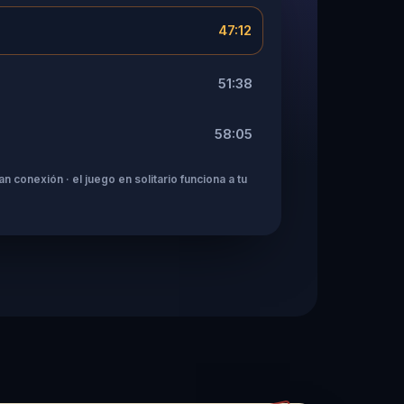
47:12
51:38
58:05
n conexión · el juego en solitario funciona a tu