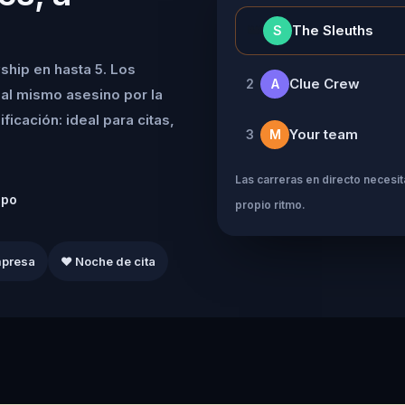
👑
The Sleuths
S
ship en hasta 5. Los
Clue Crew
2
A
al mismo asesino por la
icación: ideal para citas,
Your team
3
M
Las carreras en directo necesita
ipo
propio ritmo.
mpresa
❤️ Noche de cita