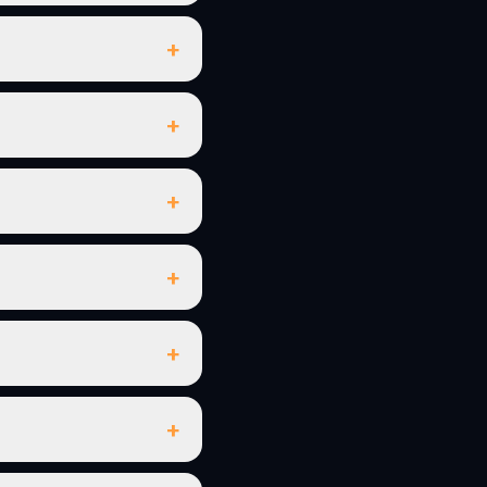
+
+
+
+
+
+