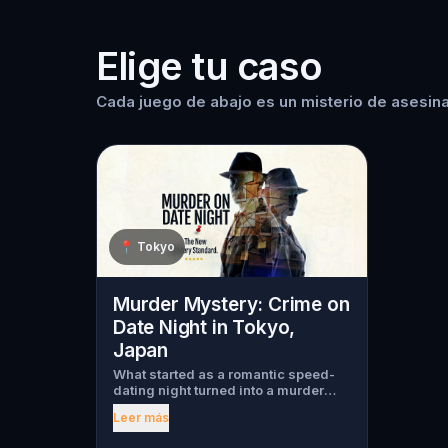
Elige tu caso
Cada juego de abajo es un misterio de asesina
📍
Tokyo
Murder Mystery: Crime on
Date Night in Tokyo,
Japan
What started as a romantic speed-
dating night turned into a murder
mystery. Just as introductions
Leer más
begin, a chilling scream tears
through the crowd, one of the guests