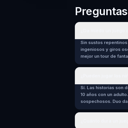
Preguntas
¿Da miedo un juego d
Sin sustos repentinos 
ingeniosos y giros os
mejor un tour de fant
¿Pueden jugar los ni
Sí. Las historias son 
10 años con un adulto.
sospechosos. Duo da a
¿Cuánto dura un jue