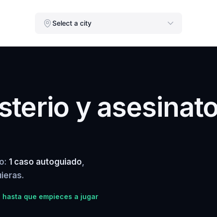
Select a city
terio y asesinat
yo:
1 caso autoguiado
,
ieras.
 hasta que empieces a jugar