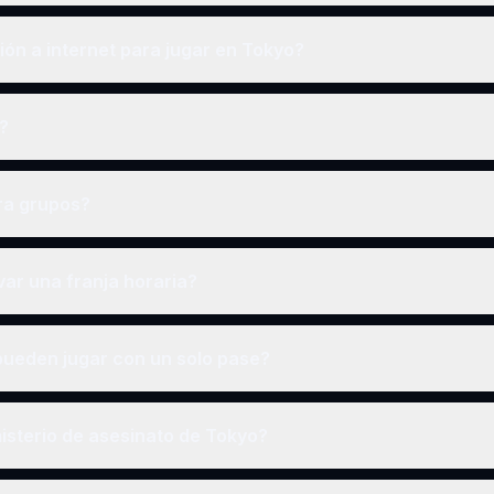
ón a internet para jugar en Tokyo?
o?
ra grupos?
ar una franja horaria?
ueden jugar con un solo pase?
isterio de asesinato de Tokyo?