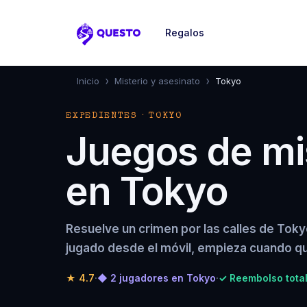
Regalos
Questo
›
›
Inicio
Misterio y asesinato
Tokyo
EXPEDIENTES · TOKYO
Juegos de mis
en Tokyo
Resuelve un crimen por las calles de Tok
jugado desde el móvil, empieza cuando qu
★
4.7
·
◆ 2 jugadores en Tokyo
·
✓ Reembolso total