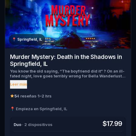
📍
Springfield, IL
Murder Mystery: Death in the Shadows in
Springfield, IL
You know the old saying, “The boyfriend did it” ? On an ill-
fated night, love goes terribly wrong for Bella Wanderlust
and Walter Bridges . Bella, a famous travel blogger, was
Leer más
found dead during a ghost tour led by the theatrical Percy
Shadows . Now, it’s up to you to uncover the truth. Was it
Walter, the obsessed boyfriend? Percy, the ghost tour
5
4 reseñas
·
1–2 hrs
guide with a flair for the dramatic? Or is someone else
hiding in the shadows? 🔎 Gather clues, interrogate
📍 Empieza en Springfield, IL
suspects, and expose the real murderer before they strike
again. Make sure to have your pen and paper ready to jot
down all the crucial evidence.
$17.99
Duo
· 2 dispositivos