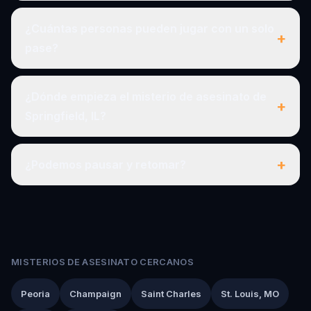
¿Cuántas personas pueden jugar con un solo
+
pase?
¿Dónde empieza el misterio de asesinato de
+
Springfield, IL?
+
¿Podemos pausar y retomar?
MISTERIOS DE ASESINATO CERCANOS
Peoria
Champaign
Saint Charles
St. Louis, MO