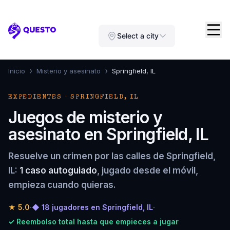
Questo
Select a city
›
›
Inicio
Misterio y asesinato
Springfield, IL
EXPEDIENTES · SPRINGFIELD, IL
Juegos de misterio y
asesinato en Springfield, IL
Resuelve un crimen por las calles de Springfield,
IL:
1 caso autoguiado
, jugado desde el móvil,
empieza cuando quieras.
★
5.0
·
◆ 18 jugadores en Springfield, IL
·
✓ Reembolso total hasta que empieces a jugar