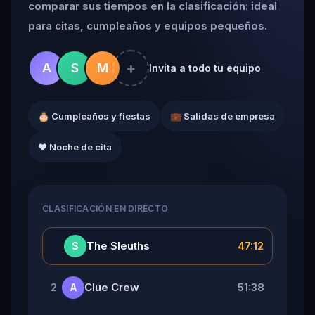
comparar sus tiempos en la clasificación: ideal
para citas, cumpleaños y equipos pequeños.
+
A
S
M
Invita a todo tu equipo
🎂 Cumpleaños y fiestas
💼 Salidas de empresa
❤️ Noche de cita
CLASIFICACIÓN EN DIRECTO
👑
The Sleuths
47:12
S
Clue Crew
51:38
2
A