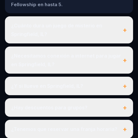
Fellowship en hasta 5.
¿Cuánto dura un juego de misterio en
+
Springfield, IL?
¿Necesitamos conexión a internet para jugar
+
en Springfield, IL?
+
¿Y si llueve en Springfield, IL?
+
¿Hay descuentos para grupos?
+
¿Tenemos que reservar una franja horaria?