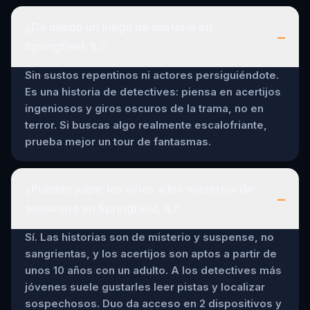
¿Da miedo un juego de misterio en
–
Springfield, IL?
Sin sustos repentinos ni actores persiguiéndote.
Es una historia de detectives: piensa en acertijos
ingeniosos y giros oscuros de la trama, no en
terror. Si buscas algo realmente escalofriante,
prueba mejor un tour de fantasmas.
¿Pueden jugar los niños a los misterios de
–
asesinato en Springfield, IL?
Sí. Las historias son de misterio y suspense, no
sangrientas, y los acertijos son aptos a partir de
unos 10 años con un adulto. A los detectives más
jóvenes suele gustarles leer pistas y localizar
sospechosos. Duo da acceso en 2 dispositivos y