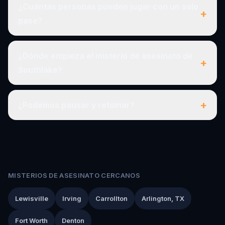
¿Cuántas personas pueden jugar con un solo
+
pase?
¿Dónde empieza el misterio de asesinato de
+
Southlake?
+
¿Podemos pausar y retomar?
MISTERIOS DE ASESINATO CERCANOS
Lewisville
Irving
Carrollton
Arlington, TX
Fort Worth
Denton