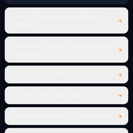
¿Cuánto dura un juego de misterio en
+
Southlake?
¿Necesitamos conexión a internet para jugar
+
en Southlake?
+
¿Y si llueve en Southlake?
+
¿Hay descuentos para grupos?
+
¿Tenemos que reservar una franja horaria?