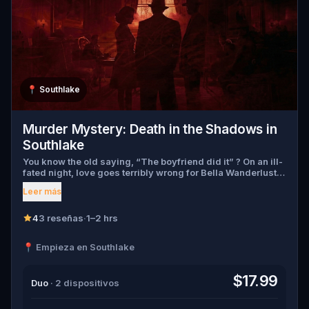
📍
Southlake
Murder Mystery: Death in the Shadows in
Southlake
You know the old saying, “The boyfriend did it” ? On an ill-
fated night, love goes terribly wrong for Bella Wanderlust
and Walter Bridges . Bella, a famous travel blogger, was
Leer más
found dead during a ghost tour led by the theatrical Percy
Shadows . Now, it’s up to you to uncover the truth. Was it
Walter, the obsessed boyfriend? Percy, the ghost tour
4
3 reseñas
·
1–2 hrs
guide with a flair for the dramatic? Or is someone else
hiding in the shadows? 🔎 Gather clues, interrogate
📍 Empieza en Southlake
suspects, and expose the real murderer before they strike
again. Make sure to have your pen and paper ready to jot
down all the crucial evidence.
$17.99
Duo
· 2 dispositivos