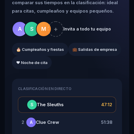
comparar sus tiempos en la clasificación: ideal
para citas, cumpleaños y equipos pequeños.
+
A
S
M
Invita a todo tu equipo
🎂 Cumpleaños y fiestas
💼 Salidas de empresa
❤️ Noche de cita
CLASIFICACIÓN EN DIRECTO
👑
The Sleuths
47:12
S
Clue Crew
51:38
2
A