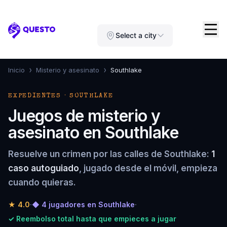
Questo
Select a city
›
›
Inicio
Misterio y asesinato
Southlake
EXPEDIENTES · SOUTHLAKE
Juegos de misterio y
asesinato en Southlake
Resuelve un crimen por las calles de Southlake:
1
caso autoguiado
, jugado desde el móvil, empieza
cuando quieras.
★
4.0
·
◆ 4 jugadores en Southlake
·
✓ Reembolso total hasta que empieces a jugar