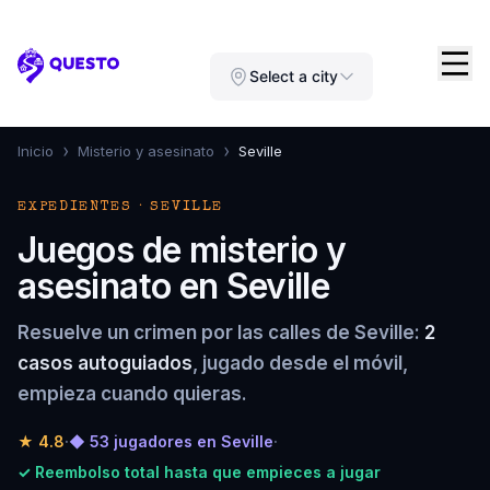
Questo
Select a city
›
›
Inicio
Misterio y asesinato
Seville
EXPEDIENTES · SEVILLE
Juegos de misterio y
asesinato en Seville
Resuelve un crimen por las calles de Seville:
2
casos autoguiados
, jugado desde el móvil,
empieza cuando quieras.
★
4.8
·
◆ 53 jugadores en Seville
·
✓ Reembolso total hasta que empieces a jugar