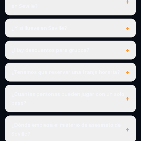
+
en Seville?
+
¿Y si llueve en Seville?
+
¿Hay descuentos para grupos?
+
¿Tenemos que reservar una franja horaria?
¿Cuántas personas pueden jugar con un solo
+
pase?
¿Dónde empieza el misterio de asesinato de
+
Seville?