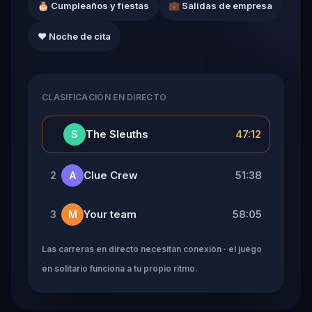
🎂 Cumpleaños y fiestas
💼 Salidas de empresa
❤️ Noche de cita
CLASIFICACIÓN EN DIRECTO
👑
The Sleuths
47:12
S
Clue Crew
51:38
2
A
Your team
58:05
3
M
Las carreras en directo necesitan conexión · el juego
en solitario funciona a tu propio ritmo.