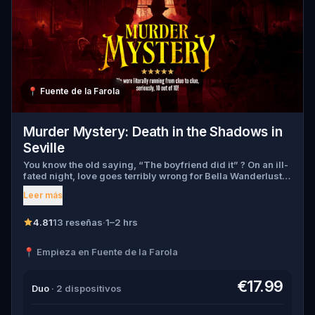
📍
Fuente de la Farola
Murder Mystery: Death in the Shadows in
Seville
You know the old saying, “The boyfriend did it” ? On an ill-
fated night, love goes terribly wrong for Bella Wanderlust
and Walter Bridges . Bella, a famous travel blogger, was
Leer más
found dead during a ghost tour led by the theatrical Percy
Shadows . Now, it’s up to you to uncover the truth. Was it
Walter, the obsessed boyfriend? Percy, the ghost tour
4.81
13 reseñas
·
1–2 hrs
guide with a flair for the dramatic? Or is someone else
hiding in the shadows? 🔎 Gather clues, interrogate
📍 Empieza en Fuente de la Farola
suspects, and expose the real murderer before they strike
again. Make sure to have your pen and paper ready to jot
down all the crucial evidence.
€17.99
Duo
· 2 dispositivos