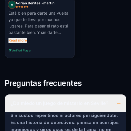
Adrian Benitez -martin
Está bien para darte una vuelta
ya que te lleva por muchos
lugares. Para pasar el rato está
bastante bien. Y sin darte
cuenta estás andando sin parar
Read more
😆
Verified Player
Preguntas frecuentes
–
¿Da miedo un juego de misterio en Seville?
Sin sustos repentinos ni actores persiguiéndote.
Es una historia de detectives: piensa en acertijos
ingeniosos y giros oscuros de la trama, no en