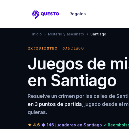
Regalos
Questo
›
›
Inicio
Misterio y asesinato
Santiago
EXPEDIENTES · SANTIAGO
Juegos de mis
en Santiago
Resuelve un crimen por las calles de Sant
en 3 puntos de partida
, jugado desde el 
quieras.
★
4.6
·
◆ 146 jugadores en Santiago
·
✓ Reembolso