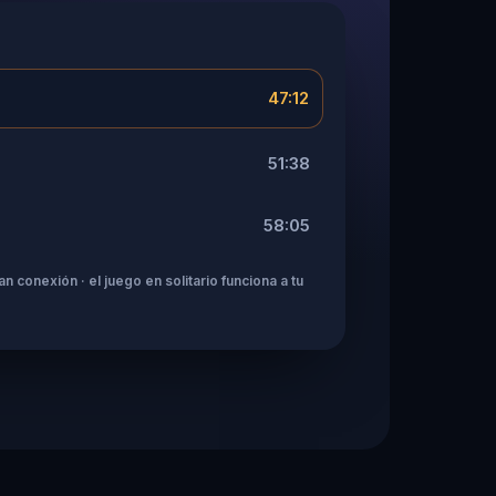
47:12
51:38
58:05
n conexión · el juego en solitario funciona a tu