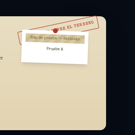
RESUÉLVELO SOBRE EL TERRENO
foto de prueba — Santiago
Prueba A
er