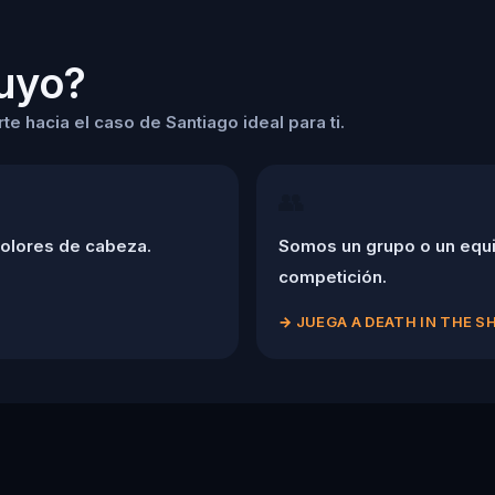
tuyo?
e hacia el caso de Santiago ideal para ti.
👥
dolores de cabeza.
Somos un grupo o un equi
competición.
→
JUEGA A DEATH IN THE 