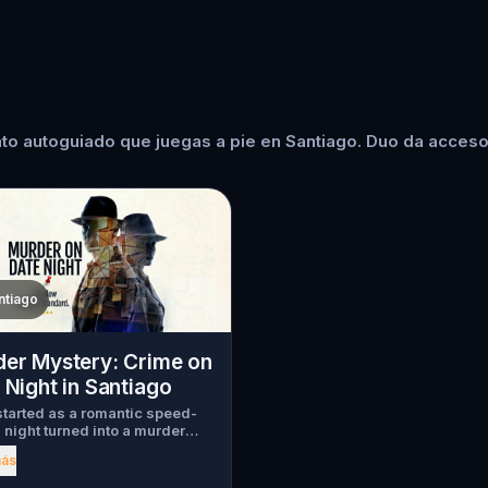
to autoguiado que juegas a pie en Santiago. Duo da acceso 
ntiago
er Mystery: Crime on
 Night in Santiago
tarted as a romantic speed-
 night turned into a murder
y. Just as introductions
más
 a chilling scream tears
h the crowd, one of the guests