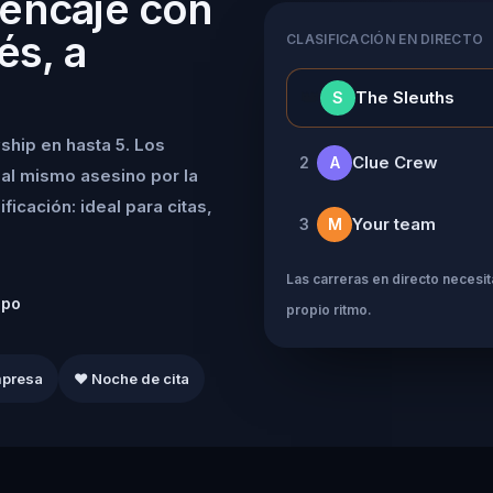
 encaje con
és, a
CLASIFICACIÓN EN DIRECTO
👑
The Sleuths
S
ship en hasta 5. Los
Clue Crew
2
A
al mismo asesino por la
icación: ideal para citas,
Your team
3
M
Las carreras en directo necesita
ipo
propio ritmo.
mpresa
❤️ Noche de cita