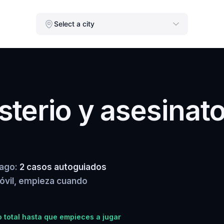
Select a city
terio y asesinat
iago:
2 casos autoguiados
móvil, empieza cuando
 total hasta que empieces a jugar