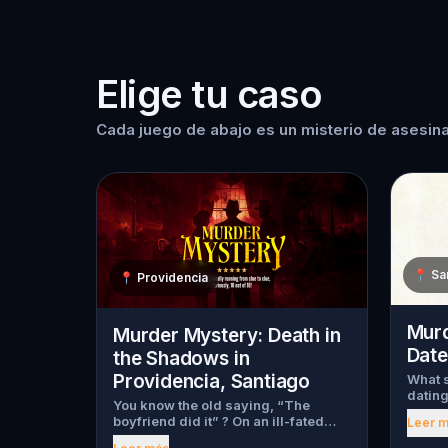
Elige tu caso
Cada juego de abajo es un misterio de asesina
📍
Sa
📍
Providencia
Murd
Murder Mystery: Death in
Date
the Shadows in
Providencia, Santiago
What s
dating
You know the old saying, “The
myster
boyfriend did it” ? On an ill-fated
Leer 
begin,
night, love goes terribly wrong for
throug