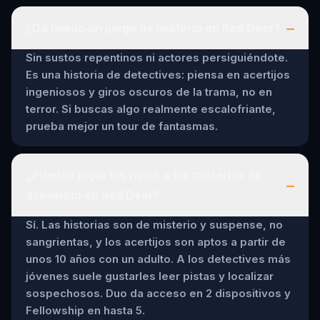
–
¿Da miedo un juego de misterio en Red Deer?
Sin sustos repentinos ni actores persiguiéndote.
Es una historia de detectives: piensa en acertijos
ingeniosos y giros oscuros de la trama, no en
terror. Si buscas algo realmente escalofriante,
prueba mejor un tour de fantasmas.
¿Pueden jugar los niños a los misterios de
–
asesinato en Red Deer?
Sí. Las historias son de misterio y suspense, no
sangrientas, y los acertijos son aptos a partir de
unos 10 años con un adulto. A los detectives más
jóvenes suele gustarles leer pistas y localizar
sospechosos. Duo da acceso en 2 dispositivos y
Fellowship en hasta 5.