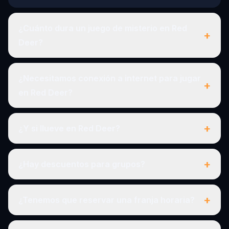
¿Cuánto dura un juego de misterio en Red
+
Deer?
¿Necesitamos conexión a internet para jugar
+
en Red Deer?
+
¿Y si llueve en Red Deer?
+
¿Hay descuentos para grupos?
+
¿Tenemos que reservar una franja horaria?