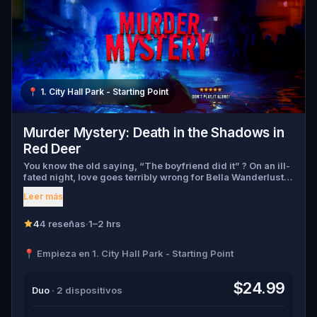
📍
1. City Hall Park - Starting Point
Murder Mystery: Death in the Shadows in
Red Deer
You know the old saying, “The boyfriend did it” ? On an ill-
fated night, love goes terribly wrong for Bella Wanderlust
and Walter Bridges . Bella, a famous travel blogger, was
Leer más
found dead during a ghost tour led by the theatrical Percy
Shadows . Now, it’s up to you to uncover the truth. Was it
Walter, the obsessed boyfriend? Percy, the ghost tour
4
4 reseñas
·
1–2 hrs
guide with a flair for the dramatic? Or is someone else
hiding in the shadows? 🔎 Gather clues, interrogate
📍 Empieza en 1. City Hall Park - Starting Point
suspects, and expose the real murderer before they strike
again. Make sure to have your pen and paper ready to jot
down all the crucial evidence.
$24.99
Duo
· 2 dispositivos