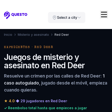
Questo
Select a city
›
›
Inicio
Misterio y asesinato
Red Deer
EXPEDIENTES · RED DEER
Juegos de misterio y
asesinato en Red Deer
Resuelve un crimen por las calles de Red Deer:
1
caso autoguiado
, jugado desde el móvil, empieza
cuando quieras.
★
4.0
·
◆ 29 jugadores en Red Deer
·
✓ Reembolso total hasta que empieces a jugar