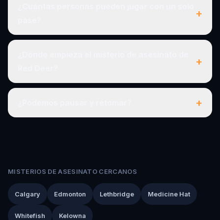
¿Cuántas personas pueden jugar con un solo
+
pase?
¿Dónde empieza el misterio de asesinato de
+
Red Deer?
+
¿Podemos pausar y retomar?
MISTERIOS DE ASESINATO CERCANOS
Calgary
Edmonton
Lethbridge
Medicine Hat
Whitefish
Kelowna