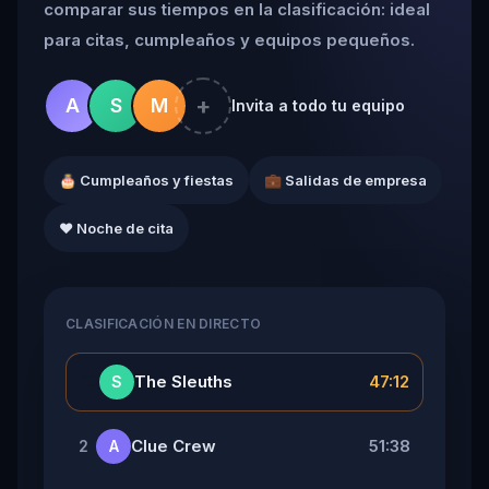
comparar sus tiempos en la clasificación: ideal
para citas, cumpleaños y equipos pequeños.
+
A
S
M
Invita a todo tu equipo
🎂 Cumpleaños y fiestas
💼 Salidas de empresa
❤️ Noche de cita
CLASIFICACIÓN EN DIRECTO
👑
The Sleuths
47:12
S
Clue Crew
51:38
2
A