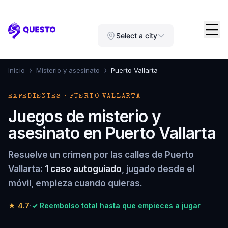
Questo
Select a city
›
›
Inicio
Misterio y asesinato
Puerto Vallarta
EXPEDIENTES · PUERTO VALLARTA
Juegos de misterio y
asesinato en Puerto Vallarta
Resuelve un crimen por las calles de Puerto
Vallarta:
1 caso autoguiado
, jugado desde el
móvil, empieza cuando quieras.
★
4.7
·
✓ Reembolso total hasta que empieces a jugar