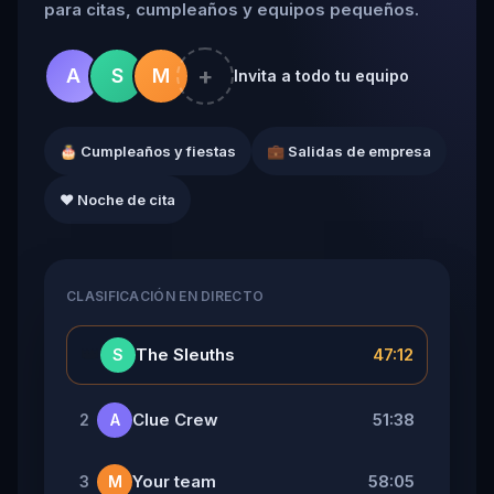
para citas, cumpleaños y equipos pequeños.
+
A
S
M
Invita a todo tu equipo
🎂 Cumpleaños y fiestas
💼 Salidas de empresa
❤️ Noche de cita
CLASIFICACIÓN EN DIRECTO
👑
The Sleuths
47:12
S
Clue Crew
51:38
2
A
Your team
58:05
3
M