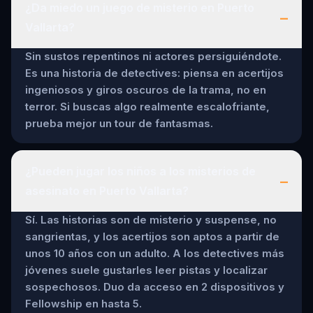
¿Da miedo un juego de misterio en Puerto
–
Vallarta?
Sin sustos repentinos ni actores persiguiéndote.
Es una historia de detectives: piensa en acertijos
ingeniosos y giros oscuros de la trama, no en
terror. Si buscas algo realmente escalofriante,
prueba mejor un tour de fantasmas.
¿Pueden jugar los niños a los misterios de
–
asesinato en Puerto Vallarta?
Sí. Las historias son de misterio y suspense, no
sangrientas, y los acertijos son aptos a partir de
unos 10 años con un adulto. A los detectives más
jóvenes suele gustarles leer pistas y localizar
sospechosos. Duo da acceso en 2 dispositivos y
Fellowship en hasta 5.