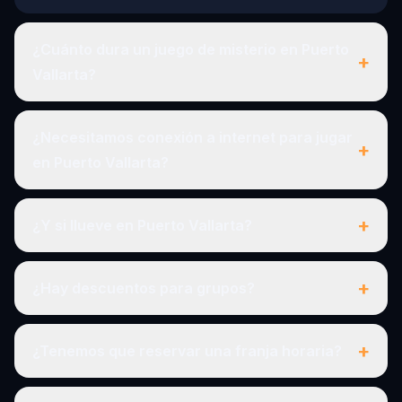
¿Cuánto dura un juego de misterio en Puerto
+
Vallarta?
¿Necesitamos conexión a internet para jugar
+
en Puerto Vallarta?
+
¿Y si llueve en Puerto Vallarta?
+
¿Hay descuentos para grupos?
+
¿Tenemos que reservar una franja horaria?