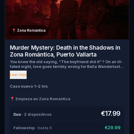
📍
Zona Romántica
Murder Mystery: Death in the Shadows in
Zona Romántica, Puerto Vallarta
You know the old saying, “The boyfriend did it” ? On an ill-
fated night, love goes terribly wrong for Bella Wanderlust
and Walter Bridges . Bella, a famous travel blogger, was
Leer más
found dead during a ghost tour led by the theatrical Percy
Shadows . Now, it’s up to you to uncover the truth. Was it
Walter, the obsessed boyfriend? Percy, the ghost tour
Caso nuevo
·
1–2 hrs
guide with a flair for the dramatic? Or is someone else
hiding in the shadows? 🔎 Gather clues, interrogate
📍 Empieza en Zona Romántica
suspects, and expose the real murderer before they strike
again. Make sure to have your pen and paper ready to jot
down all the crucial evidence.
€17.99
Duo
· 2 dispositivos
€29.99
Fellowship
· hasta 5