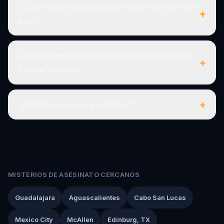
¿Cuántas personas pueden jugar con un solo
+
pase?
¿Dónde empieza el misterio de asesinato de
+
Puerto Vallarta?
+
¿Podemos pausar y retomar?
MISTERIOS DE ASESINATO CERCANOS
Guadalajara
Aguascalientes
Cabo San Lucas
Mexico City
McAllen
Edinburg, TX