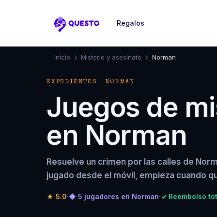
Regalos
Questo
›
›
Inicio
Misterio y asesinato
Norman
EXPEDIENTES · NORMAN
Juegos de mis
en Norman
Resuelve un crimen por las calles de Nor
jugado desde el móvil, empieza cuando qu
★
5.0
·
◆ 5 jugadores en Norman
·
✓ Reembolso tot