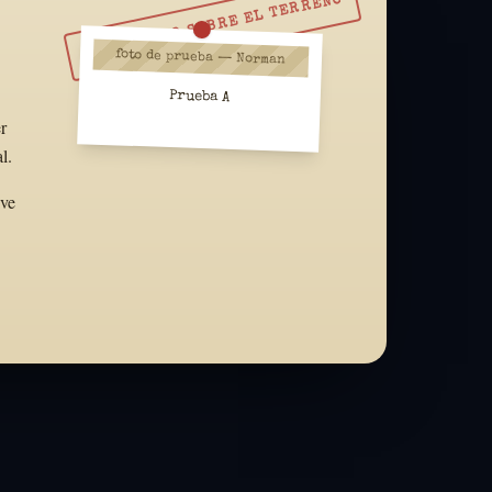
RESUÉLVELO SOBRE EL TERRENO
foto de prueba — Norman
Prueba A
r
l.
ive