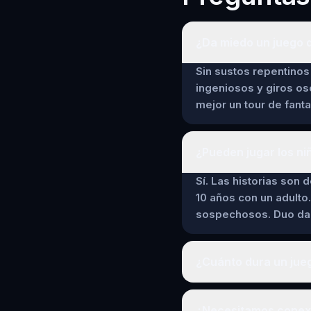
¿Da miedo un juego 
Sin sustos repentinos 
ingeniosos y giros os
mejor un tour de fant
¿Pueden jugar los ni
Sí. Las historias son 
10 años con un adulto.
sospechosos. Duo da a
¿Cuánto dura un jue
¿Necesitamos conexi