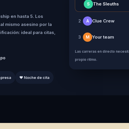
👑
The Sleuths
S
ship en hasta 5. Los
Clue Crew
2
A
al mismo asesino por la
icación: ideal para citas,
Your team
3
M
Las carreras en directo necesita
ipo
propio ritmo.
mpresa
❤️ Noche de cita