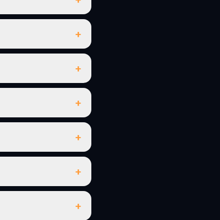
+
+
+
+
+
+