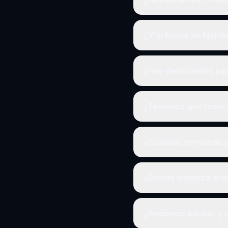
¿Y si llueve en Norm
¿Hay descuentos pa
¿Tenemos que reserv
¿Cuántas personas p
¿Dónde empieza el m
¿Podemos pausar y 