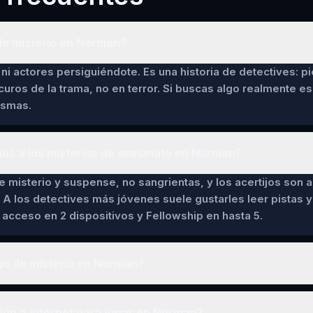
de misterio en Norman?
ni actores persiguiéndote. Es una historia de detectives: pi
curos de la trama, no en terror. Si buscas algo realmente es
asmas.
ños a los misterios de asesinato en Norman?
de misterio y suspense, no sangrientas, y los acertijos son a
 A los detectives más jóvenes suele gustarles leer pistas y 
cceso en 2 dispositivos y Fellowship en hasta 5.
go de misterio en Norman?
ón a internet para jugar en Norman?