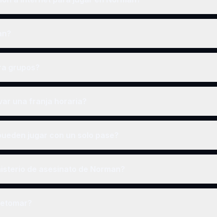
an?
ra grupos?
ar una franja horaria?
ueden jugar con un solo pase?
isterio de asesinato de Norman?
retomar?