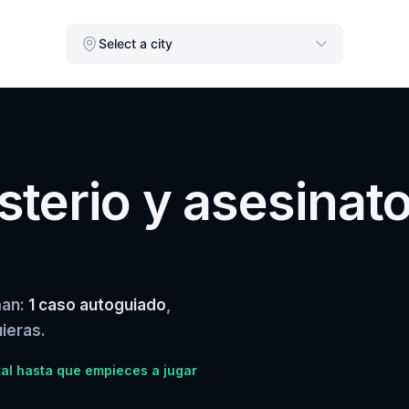
Select a city
terio y asesinat
man:
1 caso autoguiado
,
ieras.
al hasta que empieces a jugar