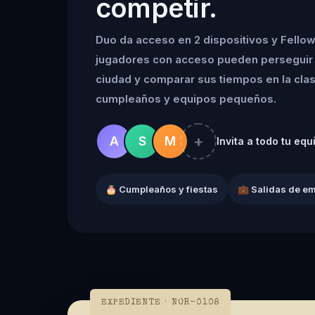
competir.
Duo da acceso en 2 dispositivos y Fellow
jugadores con acceso pueden perseguir 
ciudad y comparar sus tiempos en la clasif
cumpleaños y equipos pequeños.
+
A
S
M
Invita a todo tu equ
🎂 Cumpleaños y fiestas
💼 Salidas de e
EXPEDIENTE · NOR-0108