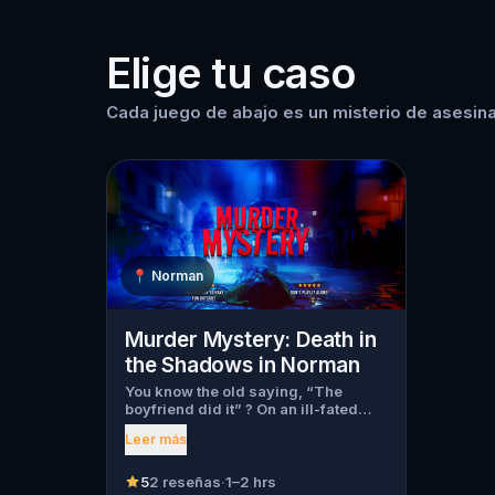
Elige tu caso
Cada juego de abajo es un misterio de asesina
📍
Norman
Murder Mystery: Death in
the Shadows in Norman
You know the old saying, “The
boyfriend did it” ? On an ill-fated
night, love goes terribly wrong for
Leer más
Bella Wanderlust and Walter Bridges
. Bella, a famous travel blogger, was
found dead during a ghost tour led
5
2 reseñas
·
1–2 hrs