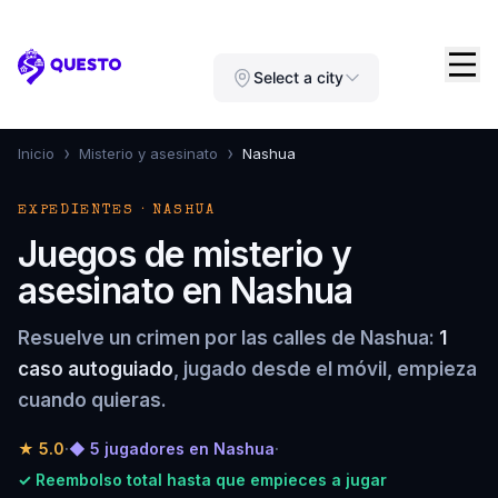
Questo
Select a city
›
›
Inicio
Misterio y asesinato
Nashua
EXPEDIENTES · NASHUA
Juegos de misterio y
asesinato en Nashua
Resuelve un crimen por las calles de Nashua:
1
caso autoguiado
, jugado desde el móvil, empieza
cuando quieras.
★
5.0
·
◆ 5 jugadores en Nashua
·
✓ Reembolso total hasta que empieces a jugar