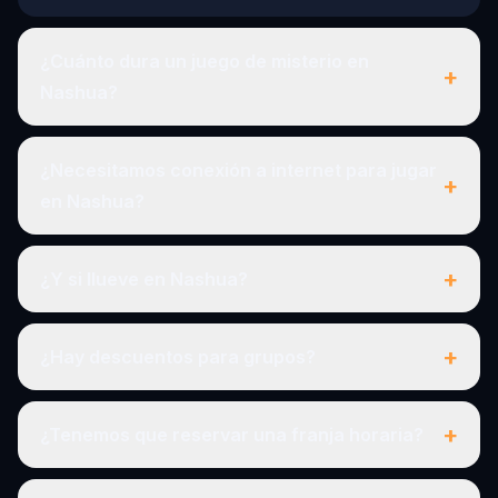
¿Cuánto dura un juego de misterio en
+
Nashua?
¿Necesitamos conexión a internet para jugar
+
en Nashua?
+
¿Y si llueve en Nashua?
+
¿Hay descuentos para grupos?
+
¿Tenemos que reservar una franja horaria?