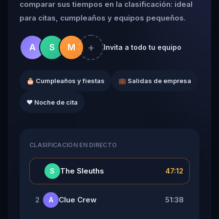
comparar sus tiempos en la clasificación: ideal
para citas, cumpleaños y equipos pequeños.
+
A
S
M
Invita a todo tu equipo
🎂 Cumpleaños y fiestas
💼 Salidas de empresa
❤️ Noche de cita
CLASIFICACIÓN EN DIRECTO
👑
The Sleuths
47:12
S
Clue Crew
51:38
2
A