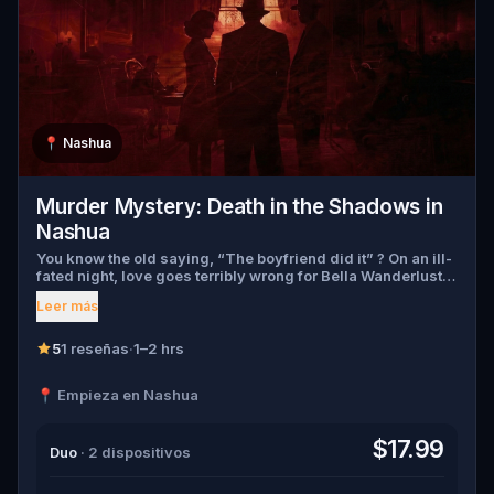
📍
Nashua
Murder Mystery: Death in the Shadows in
Nashua
You know the old saying, “The boyfriend did it” ? On an ill-
fated night, love goes terribly wrong for Bella Wanderlust
and Walter Bridges . Bella, a famous travel blogger, was
Leer más
found dead during a ghost tour led by the theatrical Percy
Shadows . Now, it’s up to you to uncover the truth. Was it
Walter, the obsessed boyfriend? Percy, the ghost tour
5
1 reseñas
·
1–2 hrs
guide with a flair for the dramatic? Or is someone else
hiding in the shadows? 🔎 Gather clues, interrogate
📍 Empieza en Nashua
suspects, and expose the real murderer before they strike
again. Make sure to have your pen and paper ready to jot
down all the crucial evidence.
$17.99
Duo
· 2 dispositivos