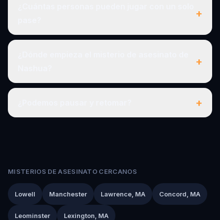
¿Cuántas personas pueden jugar con un solo
+
pase?
¿Dónde empieza el misterio de asesinato de
+
Nashua?
+
¿Podemos pausar y retomar?
MISTERIOS DE ASESINATO CERCANOS
Lowell
Manchester
Lawrence, MA
Concord, MA
Leominster
Lexington, MA