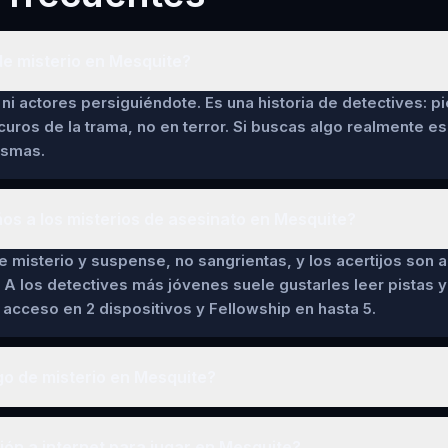
de misterio en Mesquite?
ni actores persiguiéndote. Es una historia de detectives: pi
curos de la trama, no en terror. Si buscas algo realmente es
asmas.
ños a los misterios de asesinato en Mesquite?
de misterio y suspense, no sangrientas, y los acertijos son a
 A los detectives más jóvenes suele gustarles leer pistas y 
cceso en 2 dispositivos y Fellowship en hasta 5.
go de misterio en Mesquite?
ón a internet para jugar en Mesquite?