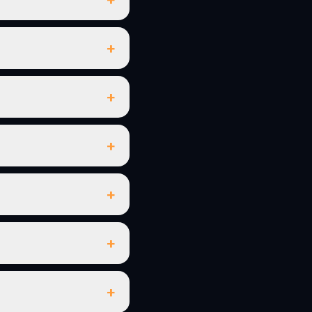
+
+
+
+
+
+