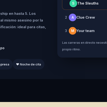
👑
The Sleuths
S
ship en hasta 5. Los
Clue Crew
2
A
al mismo asesino por la
icación: ideal para citas,
Your team
3
M
Las carreras en directo necesita
ipo
propio ritmo.
mpresa
❤️ Noche de cita