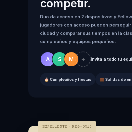
competir.
Duo da acceso en 2 dispositivos y Fellow
jugadores con acceso pueden perseguir 
ciudad y comparar sus tiempos en la clasif
cumpleaños y equipos pequeños.
+
A
S
M
Invita a todo tu equ
🎂 Cumpleaños y fiestas
💼 Salidas de e
EXPEDIENTE · MES-0515