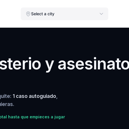
Select a city
terio y asesinat
quite:
1 caso autoguiado
,
ieras.
tal hasta que empieces a jugar