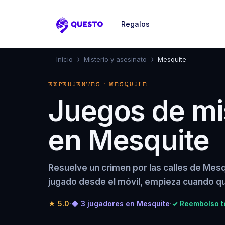
Regalos
Questo
›
›
Inicio
Misterio y asesinato
Mesquite
EXPEDIENTES · MESQUITE
Juegos de mis
en Mesquite
Resuelve un crimen por las calles de Mes
jugado desde el móvil, empieza cuando qu
★
5.0
·
◆ 3 jugadores en Mesquite
·
✓ Reembolso to