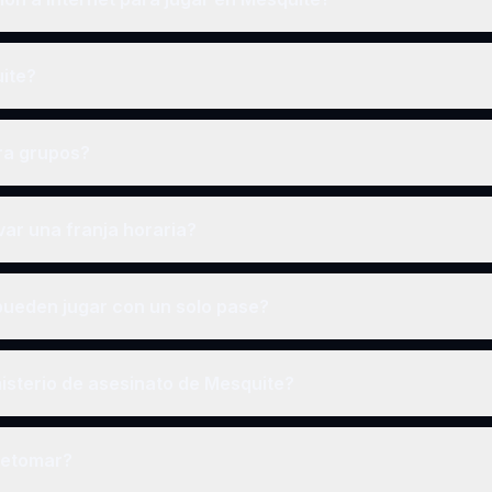
uite?
ra grupos?
ar una franja horaria?
ueden jugar con un solo pase?
isterio de asesinato de Mesquite?
retomar?