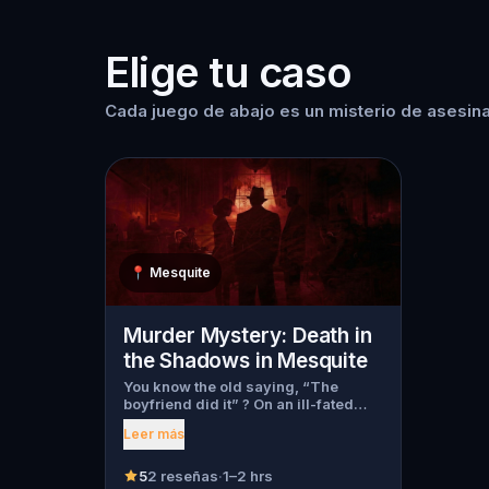
Elige tu caso
Cada juego de abajo es un misterio de asesina
📍
Mesquite
Murder Mystery: Death in
the Shadows in Mesquite
You know the old saying, “The
boyfriend did it” ? On an ill-fated
night, love goes terribly wrong for
Leer más
Bella Wanderlust and Walter Bridges
. Bella, a famous travel blogger, was
found dead during a ghost tour led
5
2 reseñas
·
1–2 hrs