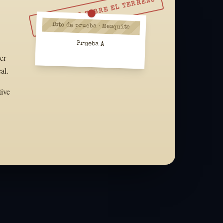
RESUÉLVELO SOBRE EL TERRENO
foto de prueba · Mesquite
Prueba A
er
al.
tive