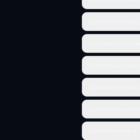
¿Y si llueve en Mesq
¿Hay descuentos pa
¿Tenemos que reserv
¿Cuántas personas p
¿Dónde empieza el m
¿Podemos pausar y 