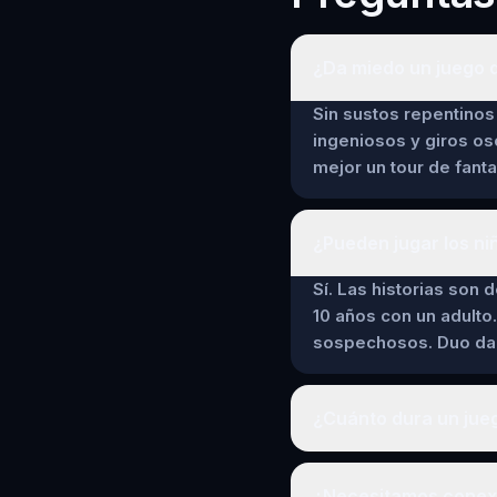
¿Da miedo un juego 
Sin sustos repentinos 
ingeniosos y giros os
mejor un tour de fant
¿Pueden jugar los ni
Sí. Las historias son 
10 años con un adulto.
sospechosos. Duo da a
¿Cuánto dura un jue
¿Necesitamos conexi