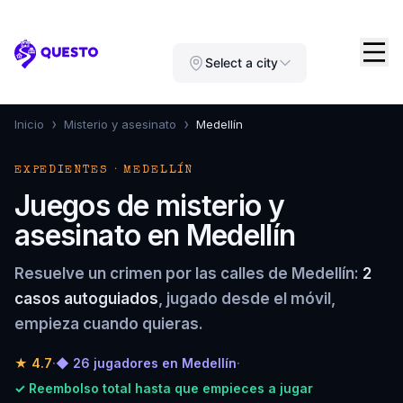
Questo
Select a city
›
›
Inicio
Misterio y asesinato
Medellín
EXPEDIENTES · MEDELLÍN
Juegos de misterio y
asesinato en Medellín
Resuelve un crimen por las calles de Medellín:
2
casos autoguiados
, jugado desde el móvil,
empieza cuando quieras.
★
4.7
·
◆ 26 jugadores en Medellín
·
✓ Reembolso total hasta que empieces a jugar