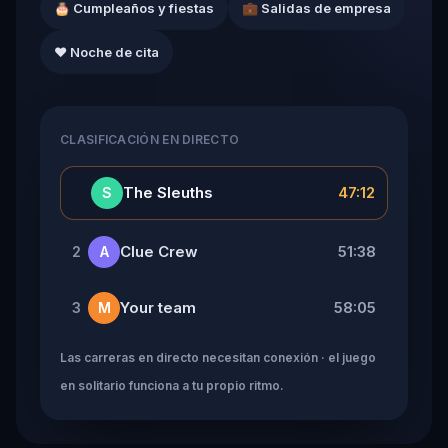
🎂 Cumpleaños y fiestas
💼 Salidas de empresa
❤️ Noche de cita
CLASIFICACIÓN EN DIRECTO
👑
The Sleuths
47:12
S
Clue Crew
51:38
2
A
Your team
58:05
3
M
Las carreras en directo necesitan conexión · el juego
en solitario funciona a tu propio ritmo.