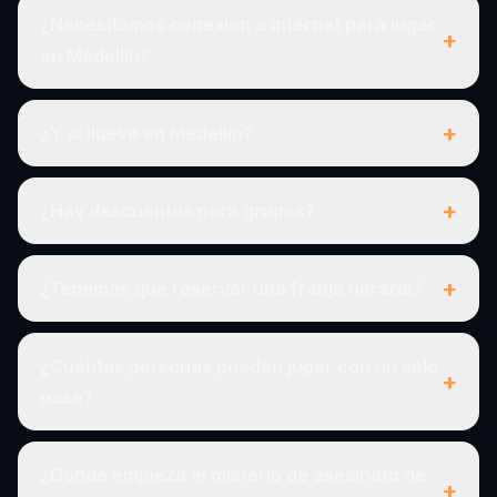
¿Necesitamos conexión a internet para jugar
+
en Medellín?
+
¿Y si llueve en Medellín?
+
¿Hay descuentos para grupos?
+
¿Tenemos que reservar una franja horaria?
¿Cuántas personas pueden jugar con un solo
+
pase?
¿Dónde empieza el misterio de asesinato de
+