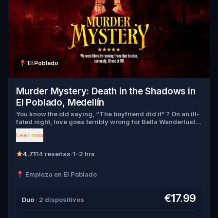
📍
El Poblado
Murder Mystery: Death in the Shadows in
El Poblado, Medellín
You know the old saying, “The boyfriend did it” ? On an ill-
fated night, love goes terribly wrong for Bella Wanderlust
and Walter Bridges . Bella, a famous travel blogger, was
Leer más
found dead during a ghost tour led by the theatrical Percy
Shadows . Now, it’s up to you to uncover the truth. Was it
Walter, the obsessed boyfriend? Percy, the ghost tour
4.71
14 reseñas
·
1–2 hrs
guide with a flair for the dramatic? Or is someone else
hiding in the shadows? 🔎 Gather clues, interrogate
📍 Empieza en El Poblado
suspects, and expose the real murderer before they strike
again. Make sure to have your pen and paper ready to jot
down all the crucial evidence.
€17.99
Duo
· 2 dispositivos