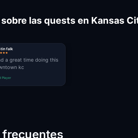
 sobre las quests en Kansas Ci
tin falk
d a great time doing this
owntown kc
d Player
 frecuentes