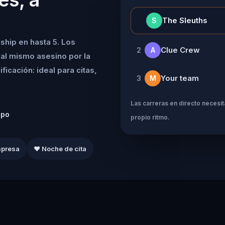
👑
The Sleuths
S
ship en hasta 5. Los
Clue Crew
2
A
al mismo asesino por la
icación: ideal para citas,
Your team
3
M
Las carreras en directo necesita
ipo
propio ritmo.
mpresa
❤️ Noche de cita