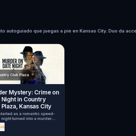
to autoguiado que juegas a pie en Kansas City. Duo da acce
untry Club Plaza
er Mystery: Crime on
 Night in Country
 Plaza, Kansas City
tarted as a romantic speed-
 night turned into a murder
y. Just as introductions
más
 a chilling scream tears
h the crowd, one of the guests