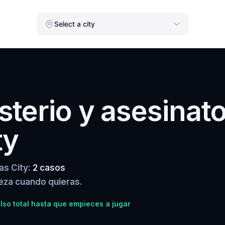
Select a city
terio y asesinat
ty
as City:
2 casos
ieza cuando quieras.
so total hasta que empieces a jugar