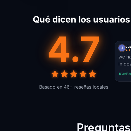
Qué dicen los usuarios
4.7
Jus
we ha
in d
Verifie
Basado en 46+ reseñas locales
Preguntas