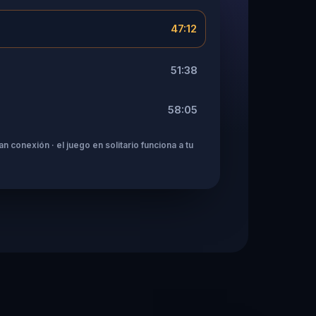
47:12
51:38
58:05
n conexión · el juego en solitario funciona a tu