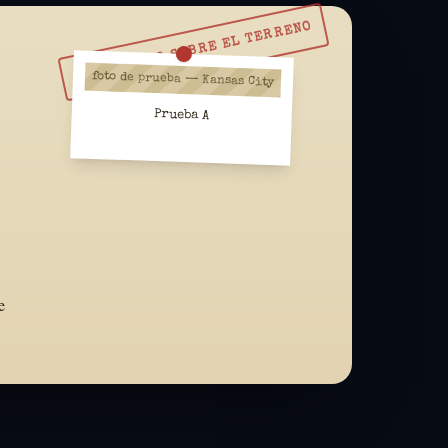
RESUÉLVELO SOBRE EL TERRENO
foto de prueba — Kansas City
Prueba A
e