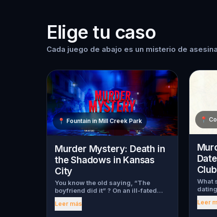
Elige tu caso
Cada juego de abajo es un misterio de asesina
📍
Co
📍
Fountain in Mill Creek Park
Murd
Murder Mystery: Death in
Date
the Shadows in Kansas
Club
City
What s
You know the old saying, “The
dating
boyfriend did it” ? On an ill-fated
myster
night, love goes terribly wrong for
Leer 
Leer más
begin,
Bella Wanderlust and Walter Bridges
throug
. Bella, a famous travel blogger, was