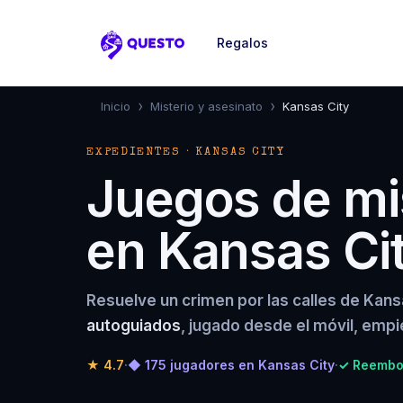
Regalos
Questo
›
›
Inicio
Misterio y asesinato
Kansas City
EXPEDIENTES · KANSAS CITY
Juegos de mis
en Kansas Ci
Resuelve un crimen por las calles de Kans
autoguiados
, jugado desde el móvil, emp
★
4.7
·
◆ 175 jugadores en Kansas City
·
✓ Reembol