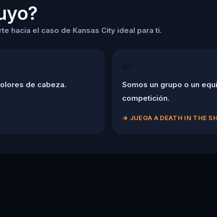
tuyo?
e hacia el caso de Kansas City ideal para ti.
👥
dolores de cabeza.
Somos un grupo o un equi
competición.
→
JUEGA A DEATH IN THE 