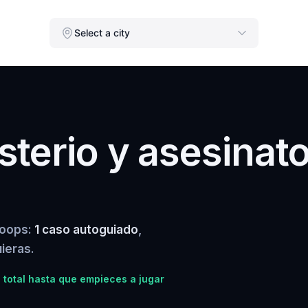
Select a city
terio y asesinat
loops:
1 caso autoguiado
,
ieras.
total hasta que empieces a jugar