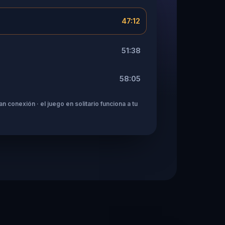
47:12
51:38
58:05
n conexión · el juego en solitario funciona a tu