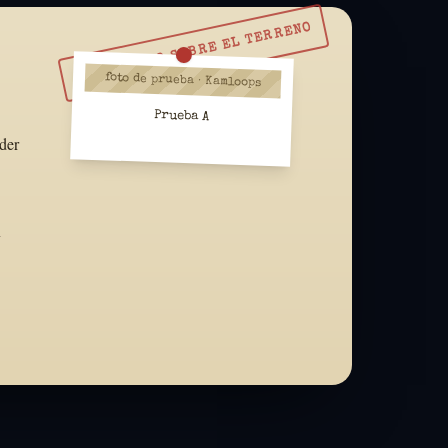
RESUÉLVELO SOBRE EL TERRENO
foto de prueba · Kamloops
Prueba A
der
y