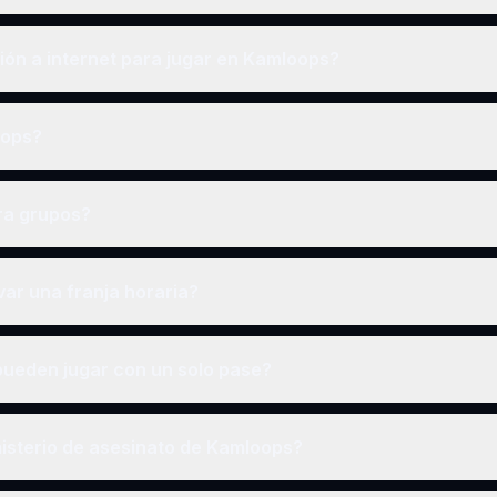
ón a internet para jugar en Kamloops?
oops?
ra grupos?
ar una franja horaria?
ueden jugar con un solo pase?
isterio de asesinato de Kamloops?