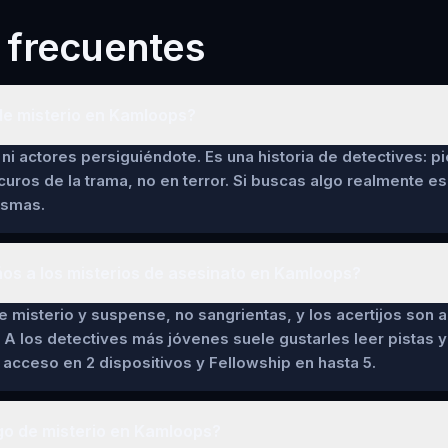
 frecuentes
de misterio en Kamloops?
ni actores persiguiéndote. Es una historia de detectives: pi
curos de la trama, no en terror. Si buscas algo realmente es
asmas.
ños a los misterios de asesinato en Kamloops?
de misterio y suspense, no sangrientas, y los acertijos son a
 A los detectives más jóvenes suele gustarles leer pistas y 
cceso en 2 dispositivos y Fellowship en hasta 5.
go de misterio en Kamloops?