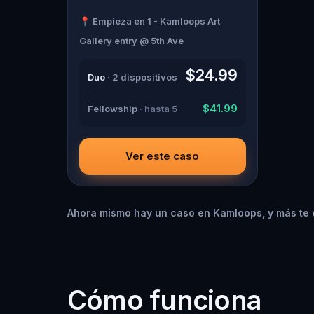
by the theatrical Percy Shadows .
Now, it’s up to you to uncover the
📍 Empieza en 1 - Kamloops Art
truth. Was it Walter, the obsessed
boyfriend? Percy, the ghost tour
Gallery entry @ 5th Ave
guide with a flair for the dramatic?
Or is someone else hiding in the
shadows? 🔎 Gather clues,
$24.99
Duo
· 2 dispositivos
interrogate suspects, and expose
the real murderer before they strike
again. Make sure to have your pen
$41.99
Fellowship
· hasta 5
and paper ready to jot down all the
crucial evidence.
Ver este caso
Ahora mismo hay un caso en Kamloops, y más te 
Cómo funciona