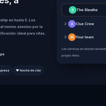
👑
The Sleuths
S
ship en hasta 5. Los
Clue Crew
2
A
al mismo asesino por la
icación: ideal para citas,
Your team
3
M
Las carreras en directo necesita
ipo
propio ritmo.
mpresa
❤️ Noche de cita