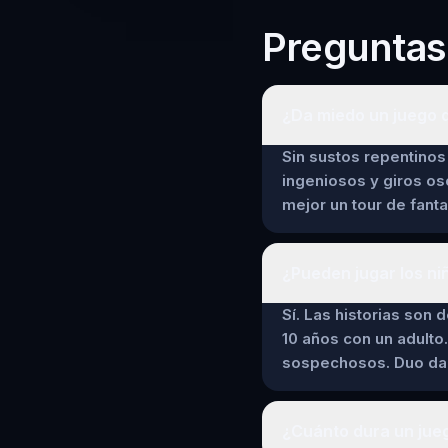
Preguntas
¿Da miedo un juego 
Sin sustos repentinos 
ingeniosos y giros os
mejor un tour de fant
¿Pueden jugar los ni
Sí. Las historias son 
10 años con un adulto.
sospechosos. Duo da a
¿Cuánto dura un jue