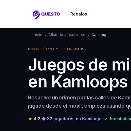
Regalos
Questo
›
›
Inicio
Misterio y asesinato
Kamloops
EXPEDIENTES · KAMLOOPS
Juegos de mis
en Kamloops
Resuelve un crimen por las calles de Kam
jugado desde el móvil, empieza cuando qu
★
4.2
·
◆ 32 jugadores en Kamloops
·
✓ Reembolso 