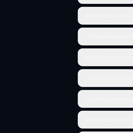
¿Necesitamos conexi
¿Y si llueve en Kaml
¿Hay descuentos pa
¿Tenemos que reserv
¿Cuántas personas p
¿Dónde empieza el m