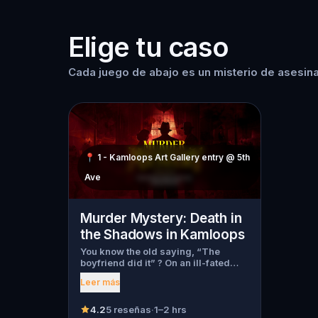
Elige tu caso
Cada juego de abajo es un misterio de asesina
📍
1 - Kamloops Art Gallery entry @ 5th
Ave
Murder Mystery: Death in
the Shadows in Kamloops
You know the old saying, “The
boyfriend did it” ? On an ill-fated
night, love goes terribly wrong for
Leer más
Bella Wanderlust and Walter Bridges
. Bella, a famous travel blogger, was
found dead during a ghost tour led
4.2
5 reseñas
·
1–2 hrs