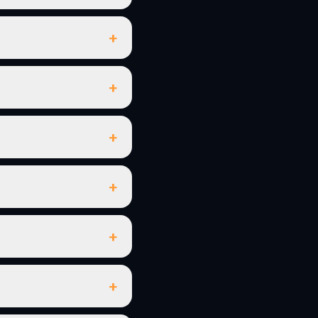
+
+
+
+
+
+